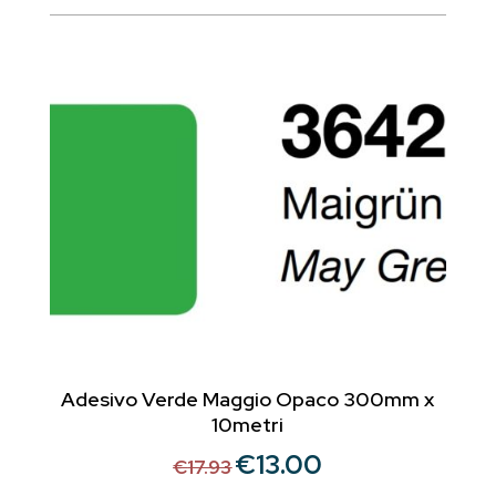
originale
attuale
era:
è:
€17.93.
€13.00.
Adesivo Verde Maggio Opaco 300mm x
10metri
€
13.00
Il
Il
€
17.93
prezzo
prezzo