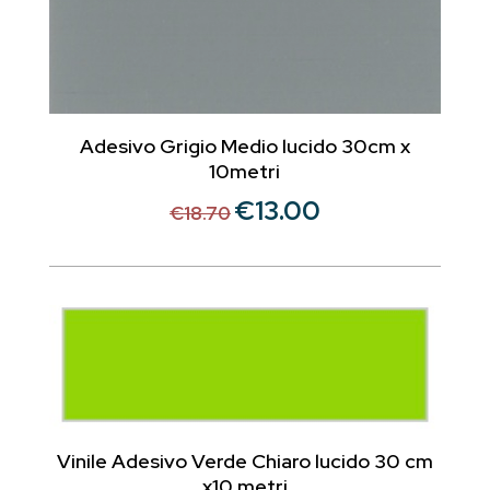
Adesivo Grigio Medio lucido 30cm x
10metri
€
13.00
Il
Il
€
18.70
prezzo
prezzo
originale
attuale
era:
è:
€18.70.
€13.00.
Vinile Adesivo Verde Chiaro lucido 30 cm
x10 metri