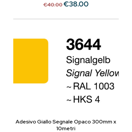
€
38.00
Il
Il
€
40.00
prezzo
prezzo
originale
attuale
era:
è:
€40.00.
€38.00.
Adesivo Giallo Segnale Opaco 300mm x
10metri