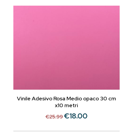
€18.55.
€13.00.
Vinile Adesivo Rosa Medio opaco 30 cm
x10 metri
€
18.00
Il
Il
€
25.99
prezzo
prezzo
originale
attuale