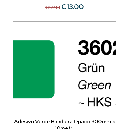
€
13.00
Il
Il
€
17.93
prezzo
prezzo
originale
attuale
era:
è:
€17.93.
€13.00.
Adesivo Verde Bandiera Opaco 300mm x
10metri