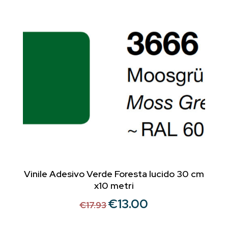
era:
è:
€25.99.
€18.00.
Vinile Adesivo Verde Foresta lucido 30 cm
x10 metri
€
13.00
Il
Il
€
17.93
prezzo
prezzo
originale
attuale