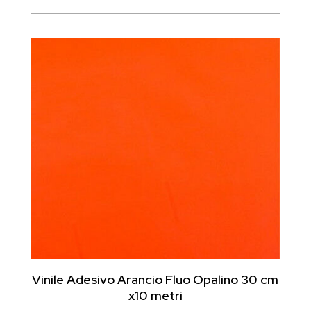
originale
attuale
era:
è:
€17.93.
€13.00.
Vinile Adesivo Arancio Fluo Opalino 30 cm
x10 metri