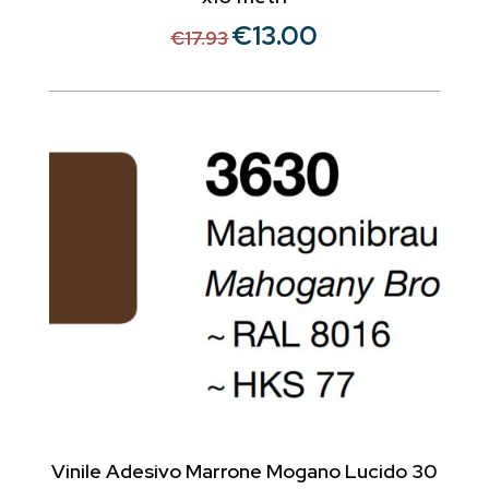
€
13.00
Il
Il
€
17.93
prezzo
prezzo
originale
attuale
era:
è:
€17.93.
€13.00.
Vinile Adesivo Marrone Mogano Lucido 30