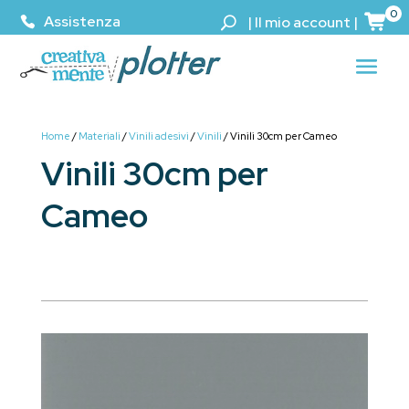
0
Assistenza
|
Il mio account
|
Home
/
Materiali
/
Vinili adesivi
/
Vinili
/ Vinili 30cm per Cameo
Vinili 30cm per
Cameo