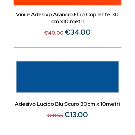
Vinile Adesivo Arancio Fluo Coprente 30
cm x10 metri
€
34.00
Il
Il
€
40.00
prezzo
prezzo
originale
attuale
era:
è:
€40.00.
€34.00.
Adesivo Lucido Blu Scuro 30cm x 10metri
€
13.00
Il
Il
€
18.55
prezzo
prezzo
originale
attuale
era:
è: