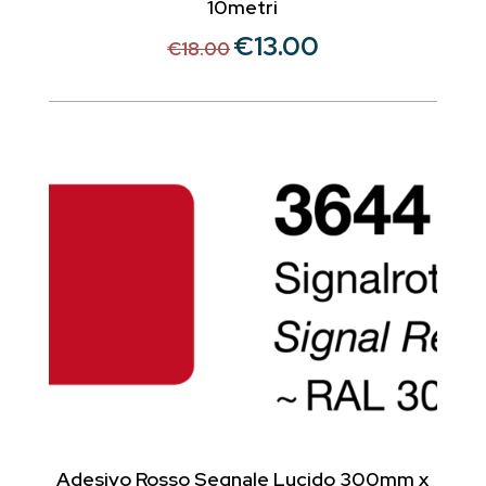
10metri
€
13.00
Il
Il
€
18.00
prezzo
prezzo
originale
attuale
era:
è:
€18.00.
€13.00.
Adesivo Rosso Segnale Lucido 300mm x