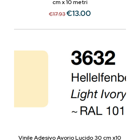
cm x 10 metri
€
13.00
Il
Il
€
17.93
prezzo
prezzo
originale
attuale
era:
è:
€17.93.
€13.00.
Vinile Adesivo Avorio Lucido 30 cm x10