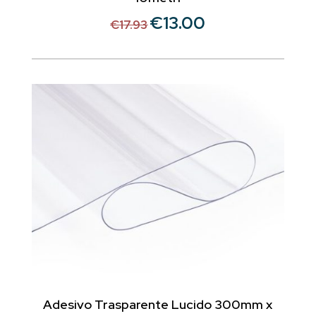
€
13.00
Il
Il
€
17.93
prezzo
prezzo
originale
attuale
era:
è:
€17.93.
€13.00.
Adesivo Trasparente Lucido 300mm x