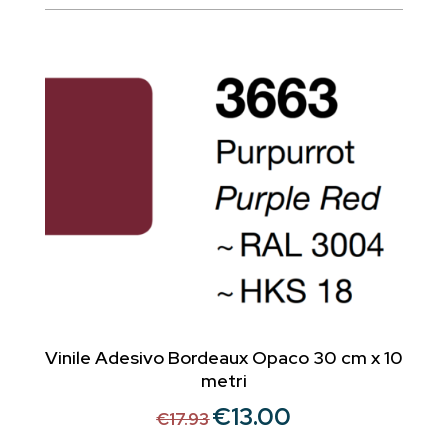
era:
è:
€18.70.
€13.00.
Vinile Adesivo Bordeaux Opaco 30 cm x 10
metri
€
13.00
Il
Il
€
17.93
prezzo
prezzo