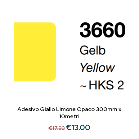
era:
è:
€17.93.
€13.00.
Adesivo Giallo Limone Opaco 300mm x
10metri
€
13.00
Il
Il
€
17.93
prezzo
prezzo