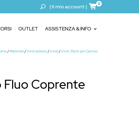
0
|
Il mio account
|
ORSI
OUTLET
ASSISTENZA & INFO
ome
/
Materiali
/
Vinili adesivi
/
Vinili
/
Vinili 30cm per Cameo
o Fluo Coprente