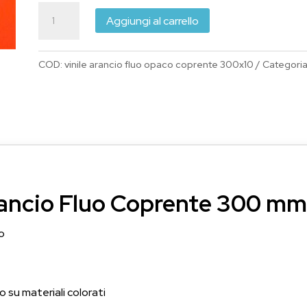
era:
è:
Vinile
€40.00.
€34.00.
Aggiungi al carrello
Adesivo
Arancio
COD:
vinile arancio fluo opaco coprente 300x10
Categoria
Fluo
Coprente
30
cm
x10
metri
quantità
rancio Fluo Coprente 300 mm
o
 su materiali colorati