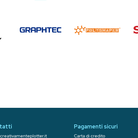
tatti
Pagamenti sicuri
creativamenteplotter.it
Carta di credito