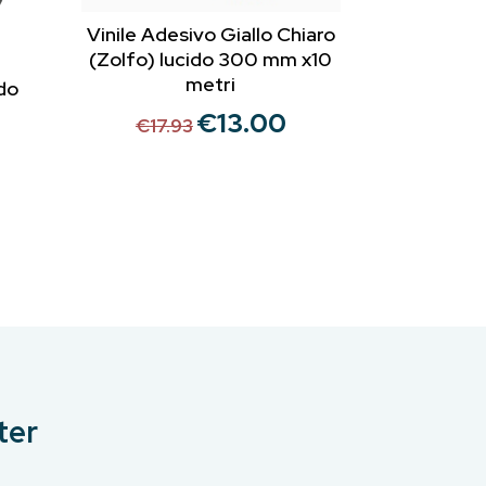
Vinile Adesivo Giallo Chiaro
(Zolfo) lucido 300 mm x10
metri
do
€
13.00
Il
Il
€
17.93
prezzo
prezzo
originale
attuale
rezzo
era:
è:
ttuale
€17.93.
€13.00.
:
24.00.
ter