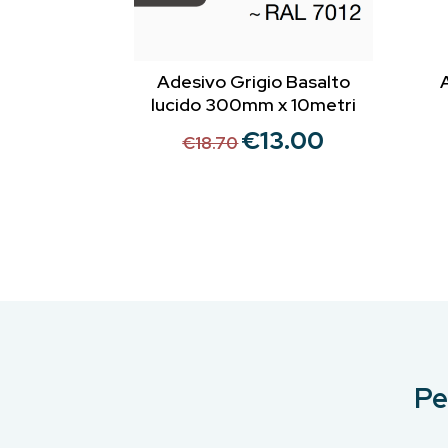
Adesivo Grigio Basalto
lucido 300mm x 10metri
€
13.00
Il
Il
€
18.70
prezzo
prezzo
originale
attuale
era:
è:
€18.70.
€13.00.
Pe