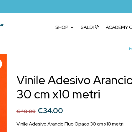
SHOP
SALDI 💛
ACADEMY C
H
Vinile Adesivo Aranci
30 cm x10 metri
Il
Il
€
34.00
€
40.00
prezzo
prezzo
originale
attuale
Vinile Adesivo Arancio Fluo Opaco 30 cm x10 metri