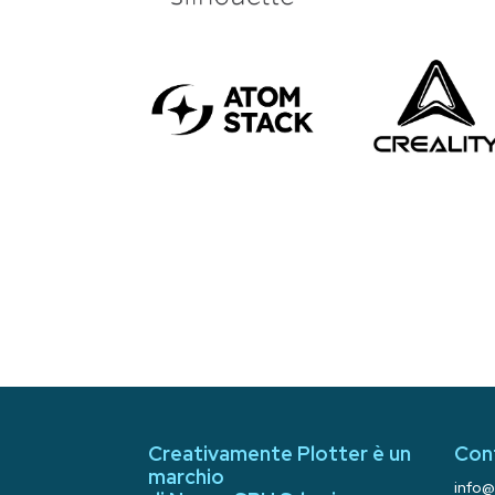
Creativamente Plotter è un
Con
marchio
info@