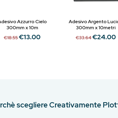
Adesivo Azzurro Cielo
Adesivo Argento Luci
300mm x 10m
300mm x 10metri
€
13.00
€
24.00
Il
Il
Il
Il
€
18.55
€
33.64
prezzo
prezzo
prezzo
p
originale
attuale
originale
a
era:
è:
era:
è
€18.55.
€13.00.
€33.64.
€
rchè scegliere Creativamente Plot