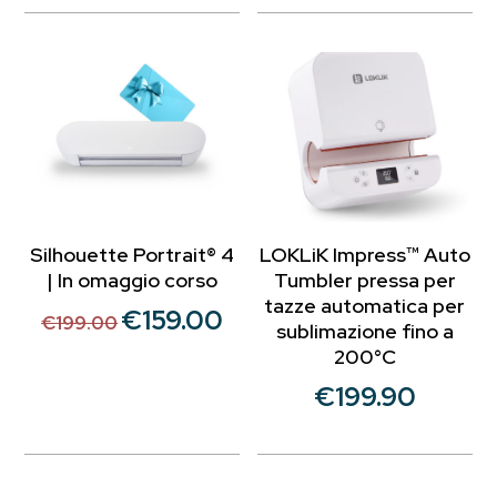
Silhouette Portrait® 4
LOKLiK Impress™ Auto
| In omaggio corso
Tumbler pressa per
tazze automatica per
€
159.00
Il
Il
€
199.00
sublimazione fino a
prezzo
prezzo
200°C
originale
attuale
€
199.90
era:
è:
€199.00.
€159.00.