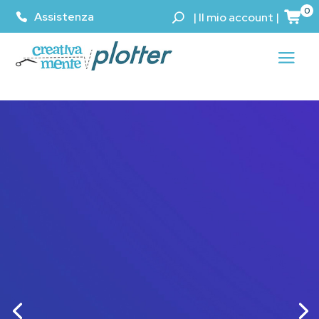
0
Assistenza
|
Il mio account
|
Epson SC-F100
Stampante a sublimazione.
Qualità professionale in
formato desktop.
Scopri di più