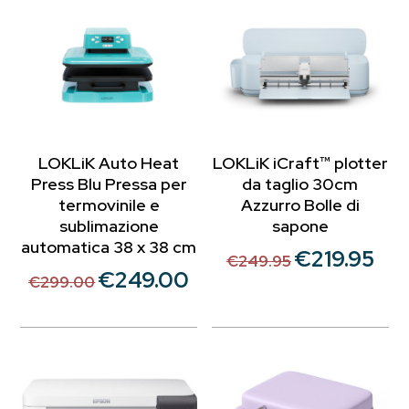
LOKLiK Auto Heat
LOKLiK iCraft™ plotter
Press Blu Pressa per
da taglio 30cm
termovinile e
Azzurro Bolle di
sublimazione
sapone
automatica 38 x 38 cm
€
219.95
Il
Il
€
249.95
€
249.00
Il
Il
prezzo
prezz
€
299.00
prezzo
prezzo
originale
attua
originale
attuale
era:
è:
era:
è:
€249.95.
€219.
€299.00.
€249.00.