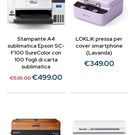
Stampante A4
LOKLiK pressa per
sublimatica Epson SC-
cover smartphone
F100 SureColor con
(Lavanda)
100 fogli di carta
€
349.00
sublimatica
€
499.00
Il
Il
€
535.00
prezzo
prezzo
originale
attuale
era:
è:
€535.00.
€499.00.