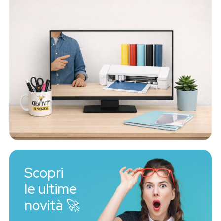
Scopri
le ultime
novità 🚀