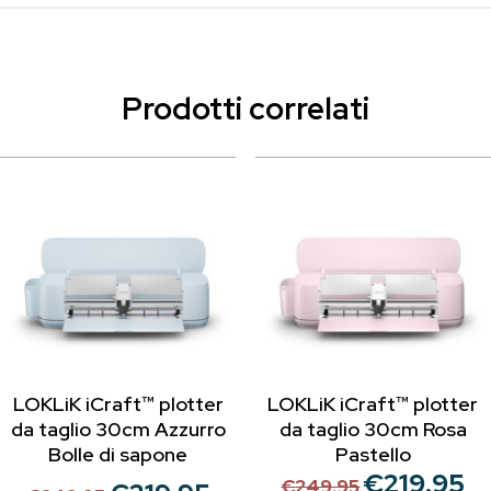
Prodotti correlati
LOKLiK iCraft™ plotter
LOKLiK iCraft™ plotter
da taglio 30cm Azzurro
da taglio 30cm Rosa
Bolle di sapone
Pastello
€
219.95
Il
Il
€
249.95
Il
Il