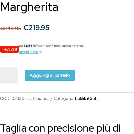
Margherita
Il
Il
€
219.95
€
249.95
prezzo
prezzo
originale
attuale
da
36,66 €
/mese per 6 mesi senza interessi
era:
è:
scopri di più
€249.95.
€219.95.
LOKLiK
Aggiungi al carrello
iCraft™
plotter
da
COD:
03330 icraft bianca
Categoria:
Loklik iCraft
taglio
30cm
Bianco
Taglia con precisione più di
Margherita