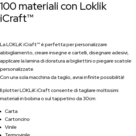
quantità
100 materiali con Loklik
iCraft™
La LOKLiK iCraft™ è perfetta per personalizzare
abbigliamento, creare insegne e cartelli, disegnare adesivi,
applicare la lamina di doratura ai bigliettini o piegare scatole
personalizzate.
Con una sola macchina da taglio, avrai infinite possibilità!
Il plotter LOKLiK iCraft consente di tagliare moltissimi
materiali in bobina o sul tappetino da 30cm:
Carta
Cartoncino
Vinile
Termovinile