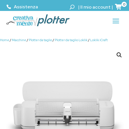
0
Assistenza
|
Il mio account
|
Home
/
Macchine
/
Plotter da taglio
/
Plotter da taglio Loklik
/
Loklik iCraft