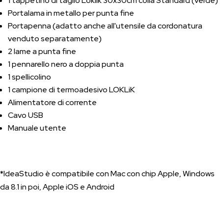
1 tappetino di taglio Loklik 30x30cm colla Standard (verde)
Portalama in metallo per punta fine
Portapenna (adatto anche all'utensile da cordonatura
venduto separatamente)
2 lame a punta fine
1 pennarello nero a doppia punta
1 spellicolino
1 campione di termoadesivo LOKLiK
Alimentatore di corrente
Cavo USB
Manuale utente
*IdeaStudio è compatibile con Mac con chip Apple, Windows
da 8.1 in poi, Apple iOS e Android