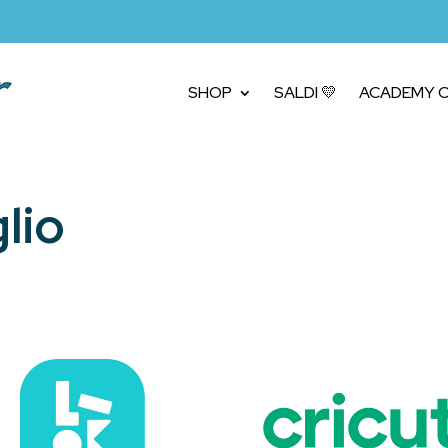
SHOP
SALDI 💛
ACADEMY C
lio