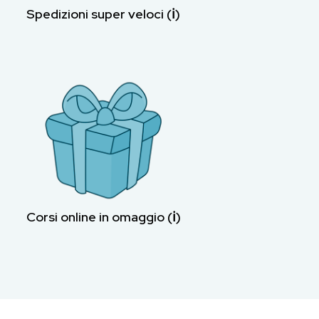
Spedizioni super veloci (ℹ︎)
Corsi online in omaggio (ℹ︎)