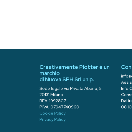
Creativamente Plotter è un
Con
marchio
info@
di Nuova SPH Srl unip.
Assis
Sede legale via Privata Abano, 5
Info 
20131 Milano
Consu
REA: 1992807
Dal l
P.IVA: 07947740960
08:10 
Cookie Policy
Privacy Policy