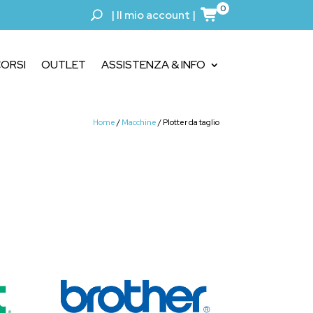
0
|
Il mio account
|
ORSI
OUTLET
ASSISTENZA & INFO
Home
/
Macchine
/ Plotter da taglio