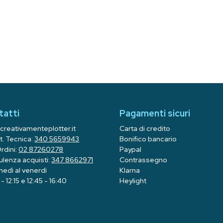
tatti
Pagamenti sicuri
creativamenteplotter.it
Carta di credito
t. Tecnica:
340 5659943
Bonifico bancario
Ordini:
02 87260278
Paypal
lenza acquisti:
347 8662971
Contrassegno
unedì al venerdì
Klarna
- 12:15 e 12:45 - 16:40
Heylight