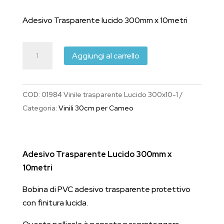
prezzo
prezzo
originale
attuale
Adesivo Trasparente lucido 300mm x 10metri
era:
è:
€18.00.
€13.00.
Adesivo
Aggiungi al carrello
Trasparente
Lucido
300mm
COD:
01984 Vinile trasparente Lucido 300x10-1
x
Categoria:
Vinili 30cm per Cameo
10metri
quantità
Adesivo Trasparente Lucido 300mm x
10metri
Bobina di PVC adesivo trasparente protettivo
con finitura lucida.