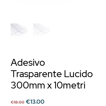
Adesivo
Trasparente Lucido
300mm x 10metri
Il
Il
€
13.00
€
18.00