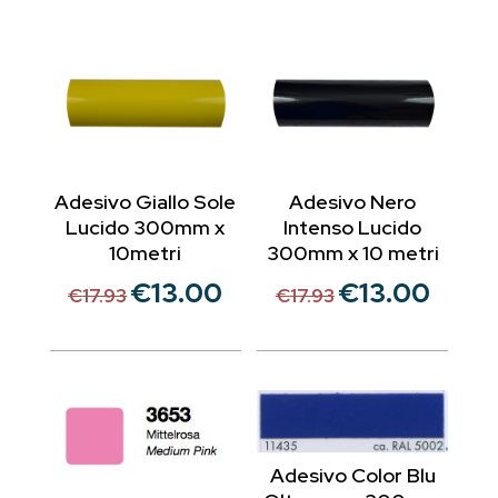
Adesivo Giallo Sole
Adesivo Nero
Lucido 300mm x
Intenso Lucido
10metri
300mm x 10 metri
€
13.00
€
13.00
Il
Il
Il
Il
€
17.93
€
17.93
prezzo
prezzo
prezzo
prezzo
originale
attuale
originale
attuale
era:
è:
era:
è:
€17.93.
€13.00.
€17.93.
€13.00.
Adesivo Color Blu