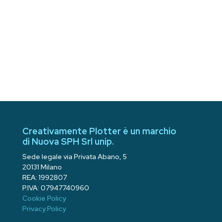
Creativamente Plotter è un marchio
di Nuova SPH Srl unip.
Sede legale via Privata Abano, 5
20131 Milano
REA: 1992807
P.IVA: 07947740960
Cookie Policy
Privacy Policy