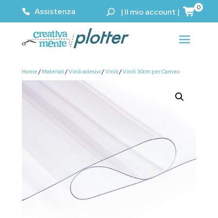
0
Assistenza
|
Il mio account
|
Home
/
Materiali
/
Vinili adesivi
/
Vinili
/
Vinili 30cm per Cameo