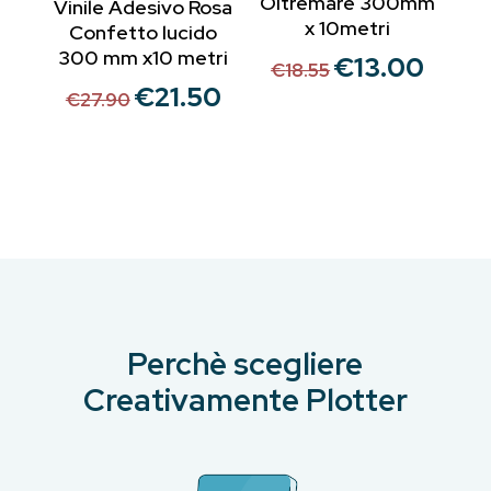
Oltremare 300mm
Vinile Adesivo Rosa
x 10metri
Confetto lucido
300 mm x10 metri
€
13.00
Il
Il
€
18.55
€
21.50
prezzo
prezzo
Il
Il
€
27.90
originale
attuale
prezzo
prezzo
era:
è:
originale
attuale
€18.55.
€13.00.
era:
è:
€27.90.
€21.50.
Perchè scegliere
Creativamente Plotter