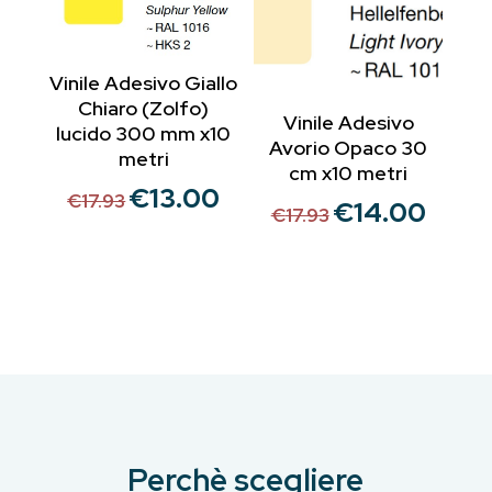
Vinile Adesivo Giallo
Chiaro (Zolfo)
Vinile Adesivo
lucido 300 mm x10
Avorio Opaco 30
metri
cm x10 metri
€
13.00
Il
Il
€
17.93
€
14.00
Il
Il
€
17.93
prezzo
prezzo
prezzo
prezzo
originale
attuale
originale
attuale
era:
è:
era:
è:
€17.93.
€13.00.
€17.93.
€14.00.
Perchè scegliere