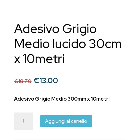
Adesivo Grigio
Medio lucido 30cm
x 10metri
Il
Il
€
13.00
€
18.70
prezzo
prezzo
originale
attuale
Adesivo Grigio Medio 300mm x 10metri
era:
è:
€18.70.
€13.00.
Adesivo
Aggiungi al carrello
Grigio
Medio