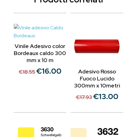
Vinile Adesivo color
Bordeaux caldo 300
mm x 10 m
€
16.00
Il
Il
Adesivo Rosso
€
18.55
Fuoco Lucido
prezzo
prezzo
300mm x 10metri
originale
attuale
era:
è:
€
13.00
Il
Il
€
17.93
€18.55.
€16.00.
prezzo
prezzo
originale
attuale
era:
è:
€17.93.
€13.00.