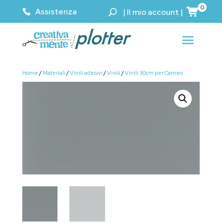
0
Assistenza
|
Il mio account
|
Home
/
Materiali
/
Vinili adesivi
/
Vinili
/
Vinili 30cm per Cameo