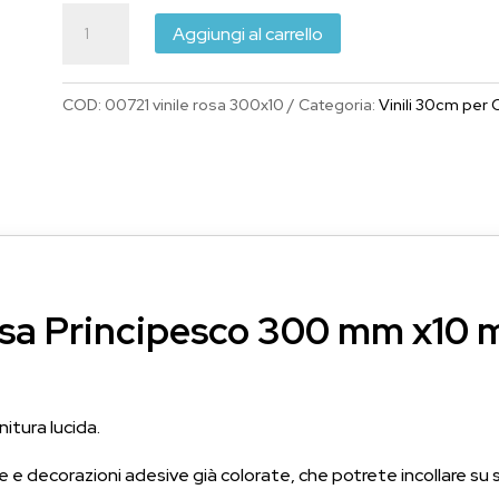
era:
è:
Vinile
€17.93.
€13.00.
Aggiungi al carrello
Adesivo
Rosa
COD:
00721 vinile rosa 300x10
Categoria:
Vinili 30cm per
Principesco
300
mm
x10
metri
quantità
osa Principesco 300 mm x10 m
itura lucida.
te e decorazioni adesive già colorate, che potrete incollare su 