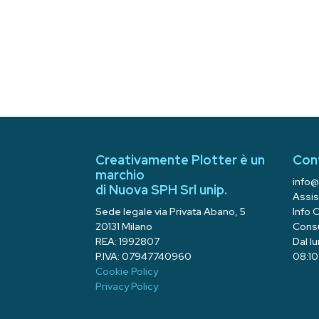
Creativamente Plotter è un
Con
marchio
info@
di Nuova SPH Srl unip.
Assis
Sede legale via Privata Abano, 5
Info 
20131 Milano
Consu
REA: 1992807
Dal l
P.IVA: 07947740960
08:10 
Cookie Policy
Privacy Policy