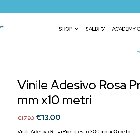
SHOP
SALDI 💛
ACADEMY C
H
Vinile Adesivo Rosa P
mm x10 metri
Il
Il
€
13.00
€
17.93
prezzo
prezzo
originale
attuale
Vinile Adesivo Rosa Principesco 300 mm x10 metri