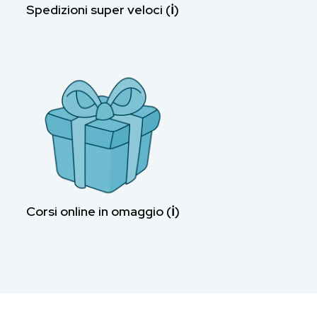
Spedizioni super veloci (ℹ︎)
Corsi online in omaggio (ℹ︎)