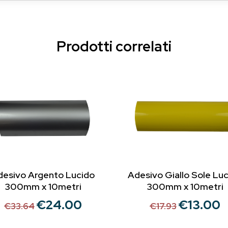
Prodotti correlati
desivo Argento Lucido
Adesivo Giallo Sole Lu
300mm x 10metri
300mm x 10metri
€
24.00
€
13.00
Il
Il
Il
Il
€
33.64
€
17.93
prezzo
prezzo
prezzo
p