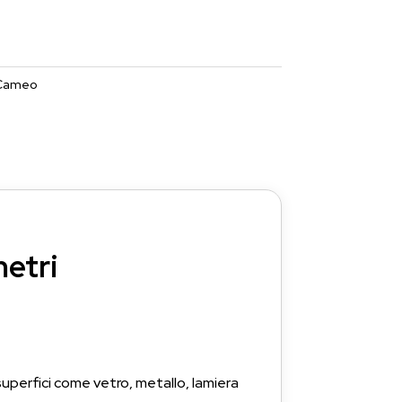
 Cameo
etri
superfici come vetro, metallo, lamiera