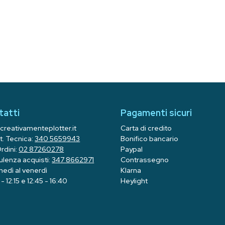
tatti
Pagamenti sicuri
creativamenteplotter.it
Carta di credito
t. Tecnica:
340 5659943
Bonifico bancario
Ordini:
02 87260278
Paypal
lenza acquisti:
347 8662971
Contrassegno
unedì al venerdì
Klarna
- 12:15 e 12:45 - 16:40
Heylight