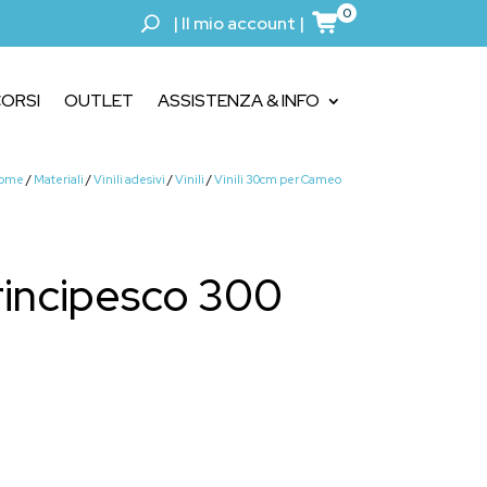
0
|
Il mio account
|
ORSI
OUTLET
ASSISTENZA & INFO
ome
/
Materiali
/
Vinili adesivi
/
Vinili
/
Vinili 30cm per Cameo
rincipesco 300