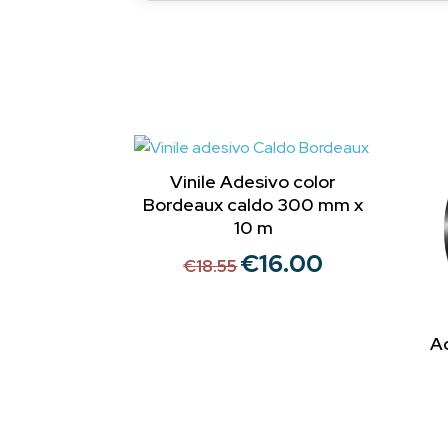
Vinile Adesivo color
Bordeaux caldo 300 mm x
10 m
€
16.00
Il
Il
€
18.55
prezzo
prezzo
originale
attuale
era:
è:
A
€18.55.
€16.00.