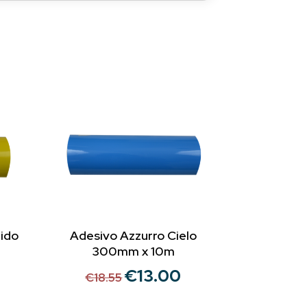
cido
Adesivo Azzurro Cielo
300mm x 10m
€
13.00
Il
Il
€
18.55
rezzo
prezzo
prezzo