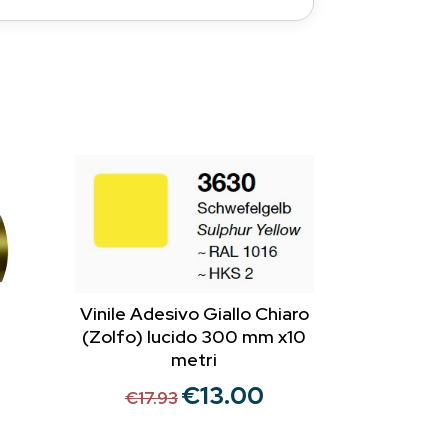
Vinile Adesivo Giallo Chiaro
(Zolfo) lucido 300 mm x10
metri
€
13.00
Il
Il
€
17.93
prezzo
prezzo
originale
attuale
rezzo