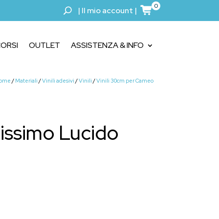
0
|
Il mio account
|
ORSI
OUTLET
ASSISTENZA & INFO
ome
/
Materiali
/
Vinili adesivi
/
Vinili
/
Vinili 30cm per Cameo
tissimo Lucido