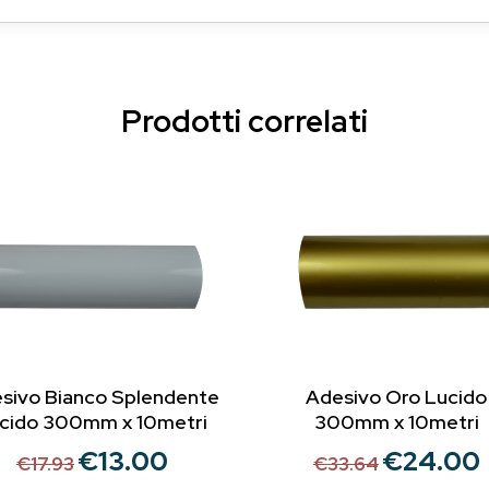
Prodotti correlati
sivo Bianco Splendente
Adesivo Oro Lucido
cido 300mm x 10metri
300mm x 10metri
€
13.00
€
24.00
Il
Il
Il
Il
€
17.93
€
33.64
prezzo
prezzo
prezzo
p