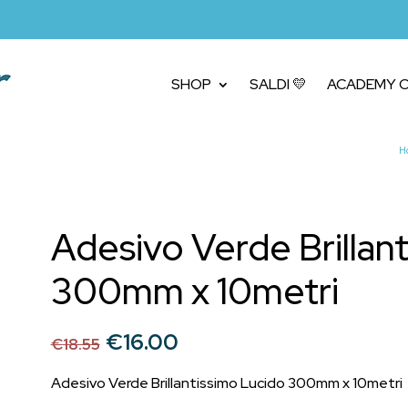
SHOP
SALDI 💛
ACADEMY C
H
Adesivo Verde Brillan
300mm x 10metri
Il
Il
€
16.00
€
18.55
prezzo
prezzo
originale
attuale
Adesivo Verde Brillantissimo Lucido 300mm x 10metri