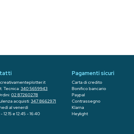
tatti
Pagamenti sicuri
creativamenteplotter.it
Carta di credito
t. Tecnica:
340 5659943
Bonifico bancario
Ordini:
02 87260278
Paypal
lenza acquisti:
347 8662971
Contrassegno
unedì al venerdì
Klarna
- 12:15 e 12:45 - 16:40
Heylight