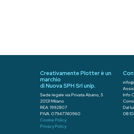
Creativamente Plotter è un
Con
marchio
info@
di Nuova SPH Srl unip.
Assis
Sede legale via Privata Abano, 5
Info 
20131 Milano
Consu
REA: 1992807
Dal l
P.IVA: 07947740960
08:10 
Cookie Policy
Privacy Policy