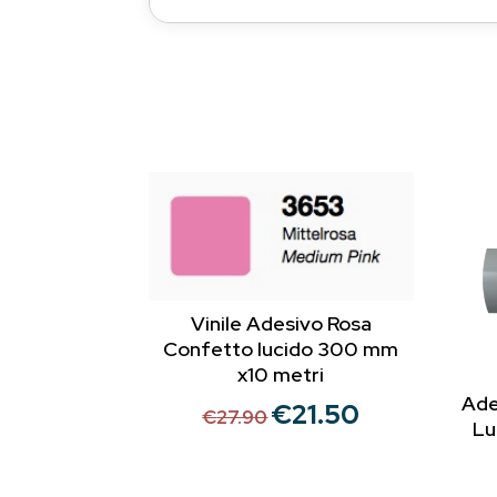
Vinile Adesivo Rosa
Confetto lucido 300 mm
x10 metri
Ade
€
21.50
Il
Il
€
27.90
Lu
prezzo
prezzo
originale
attuale
era:
è: