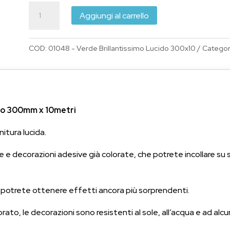
era:
è:
Adesivo
€18.55.
€16.00.
Aggiungi al carrello
Verde
Brillantissimo
COD:
01048 - Verde Brillantissimo Lucido 300x10
Categor
Lucido
300mm
x
10metri
quantità
do 300mm x 10metri
itura lucida.
te e decorazioni adesive già colorate, che potrete incollare su 
, potrete ottenere effetti ancora più sorprendenti.
ato, le decorazioni sono resistenti al sole, all’acqua e ad alcun