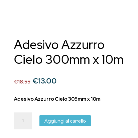
Adesivo Azzurro
Cielo 300mm x 10m
Il
Il
€
13.00
€
18.55
prezzo
prezzo
originale
attuale
Adesivo Azzurro Cielo 305mm x 10m
era:
è:
€18.55.
€13.00.
Adesivo
Aggiungi al carrello
Azzurro
Cielo