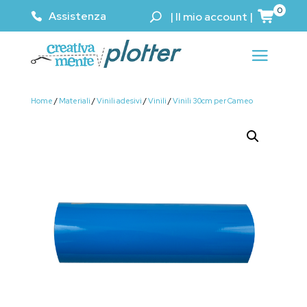
0
Assistenza
|
Il mio account
|
Home
/
Materiali
/
Vinili adesivi
/
Vinili
/
Vinili 30cm per Cameo