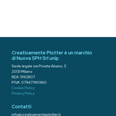
Creativamente Plotter è un marchio
di Nuova SPH Srl unip.
Sede legale via Privata Abano, 5
20131 Milano
REA: 1992807
P.IVA: 07947740960
Cookie Policy
Privacy Policy
Contatti
info@creativamenteplotter.it