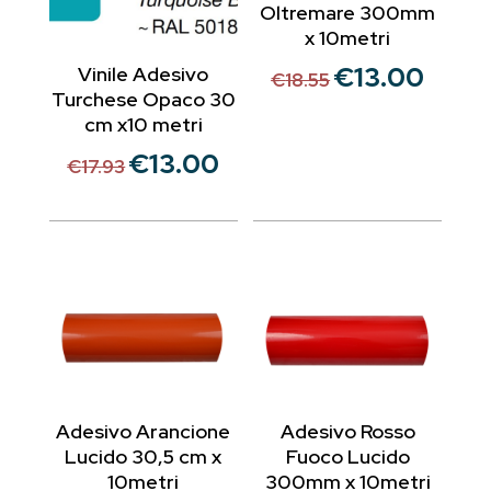
Oltremare 300mm
x 10metri
€
13.00
Vinile Adesivo
Il
Il
€
18.55
Turchese Opaco 30
prezzo
prezzo
cm x10 metri
originale
attuale
€
13.00
era:
è:
Il
Il
€
17.93
€18.55.
€13.00.
prezzo
prezzo
originale
attuale
era:
è:
€17.93.
€13.00.
Adesivo Arancione
Adesivo Rosso
Lucido 30,5 cm x
Fuoco Lucido
10metri
300mm x 10metri