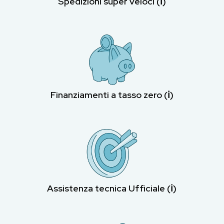
Spedizioni super veloci (ℹ︎)
Finanziamenti a tasso zero (ℹ︎)
Assistenza tecnica Ufficiale (ℹ︎)