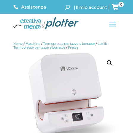
0
Assistenza
|
Il mio account
|
Home
/
Macchine
/
Termopresse per tazze e borracce
/
Loklik -
Termopresse per tazze e borracce
/
Presse