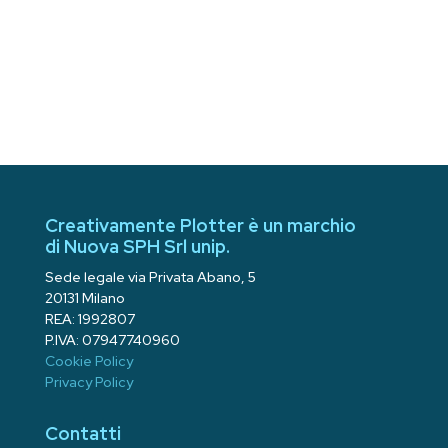
Creativamente Plotter è un marchio
di Nuova SPH Srl unip.
Sede legale via Privata Abano, 5
20131 Milano
REA: 1992807
P.IVA: 07947740960
Cookie Policy
Privacy Policy
Contatti