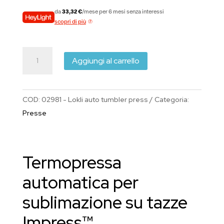
da
33,32 €
/mese per 6 mesi senza interessi
scopri di più
LOKLiK
Aggiungi al carrello
Impress™
Auto
Tumbler pressa
COD:
02981 - Lokli auto tumbler press
Categoria:
per
Presse
tazze
automatica
per
Termopressa
sublimazione
fino
automatica per
a
sublimazione su tazze
200°C
quantità
Impress™