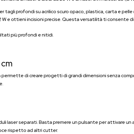
er tagli profondi su acrilico scuro opaco, plastica, carta e pelle
 1,2 W e ottieni incisioni precise. Questa versatilità ti consente
tati più profondi e nitidi.
2 cm
m permette di creare progetti di grandi dimensioni senza compr
e.
li laser separati. Basta premere un pulsante per attivare un a
ce rispetto ad altri cutter.