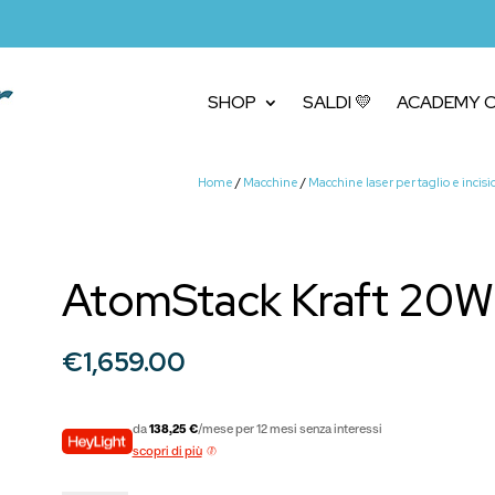
SHOP
SALDI 💛
ACADEMY C
Home
/
Macchine
/
Macchine laser per taglio e incis
AtomStack Kraft 20W 
€
1,659.00
da
138,25 €
/mese per 12 mesi senza interessi
scopri di più