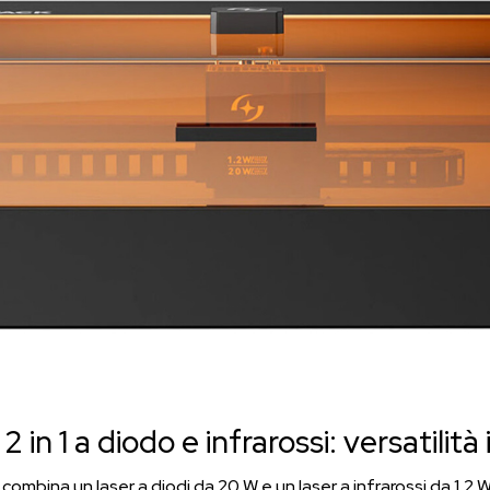
2 in 1 a diodo e infrarossi: versatilità 
combina un laser a diodi da 20 W e un laser a infrarossi da 1,2 W