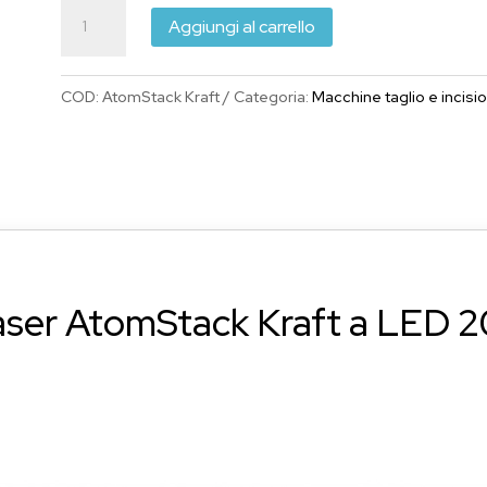
AtomStack
Aggiungi al carrello
Kraft
20W
COD:
AtomStack Kraft
Categoria:
Macchine taglio e incis
LED
+
1,2W
IR
quantità
 laser AtomStack Kraft a LED 2