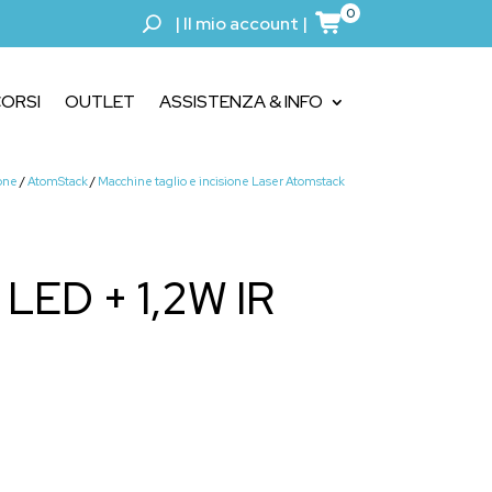
0
|
Il mio account
|
ORSI
OUTLET
ASSISTENZA & INFO
ione
/
AtomStack
/
Macchine taglio e incisione Laser Atomstack
LED + 1,2W IR