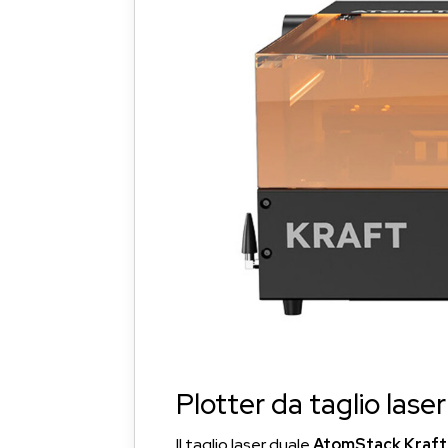
Plotter da taglio laser 
Il taglio laser duale
AtomStack Kraft