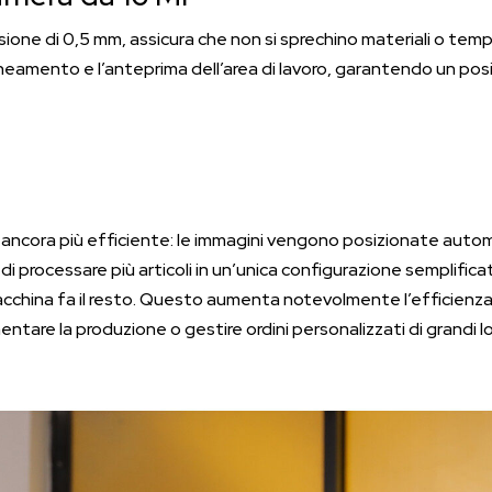
ione di 0,5 mm, assicura che non si sprechino materiali o tem
ineamento e l’anteprima dell’area di lavoro, garantendo un po
ie è ancora più efficiente: le immagini vengono posizionate aut
 processare più articoli in un’unica configurazione semplificata
cchina fa il resto. Questo aumenta notevolmente l’efficienza, ri
entare la produzione o gestire ordini personalizzati di grandi lo