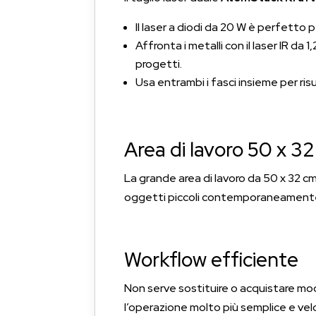
Il laser a diodi da 20 W è perfetto p
Affronta i metalli con il laser IR da
progetti.
Usa entrambi i fasci insieme per risul
Area di lavoro 50 x 3
La grande area di lavoro da 50 x 32 c
oggetti piccoli contemporaneament
Workflow efficiente
Non serve sostituire o acquistare modu
l’operazione molto più semplice e velo