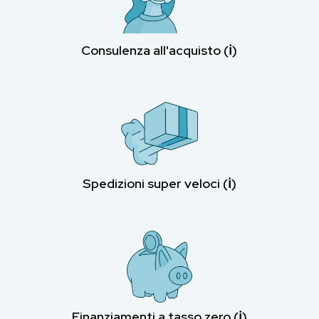
Consulenza all'acquisto (ℹ︎)
Spedizioni super veloci (ℹ︎)
Finanziamenti a tasso zero (ℹ︎)