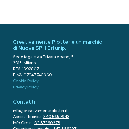
Creativamente Plotter è un marchio
di Nuova SPH Srl unip.
Sede legale via Privata Abano, 5
20131 Milano
REA: 1992807
P.IVA: 07947740960
Cookie Policy
Privacy Policy
Contatti
info@creativamenteplotter.it
Assist. Tecnica:
340 5659943
Info Ordini:
02 87260278
Consulenza acquisti:
347 8662971