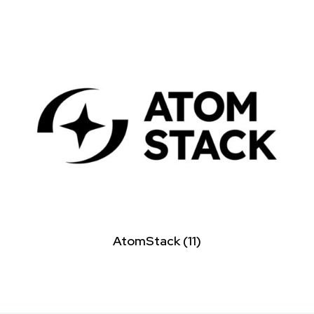
AtomStack
(11)