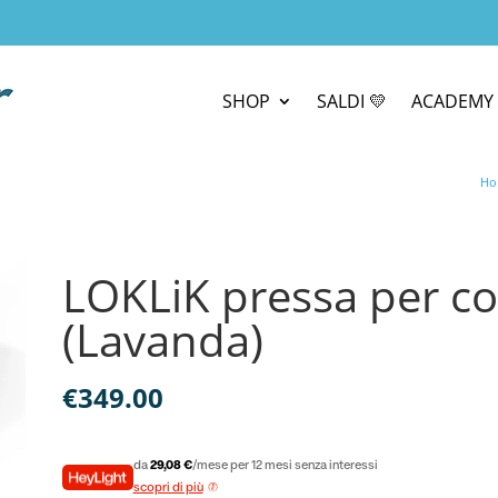
SHOP
SALDI 💛
ACADEMY 
Ho
LOKLiK pressa per c
(Lavanda)
€
349.00
da
29,08 €
/mese per 12 mesi senza interessi
scopri di più