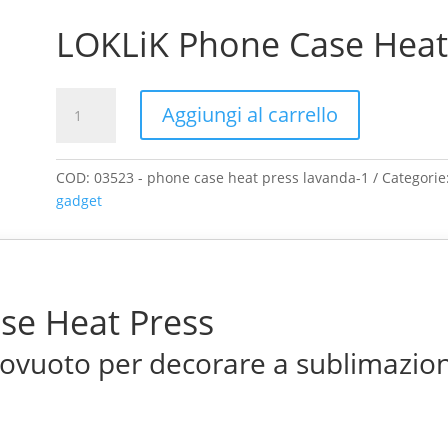
LOKLiK Phone Case Heat
LOKLiK
Aggiungi al carrello
pressa
per
cover
COD:
03523 - phone case heat press lavanda-1
Categorie
smartphone
gadget
(Lavanda)
quantità
se Heat Press
vuoto per decorare a sublimazione