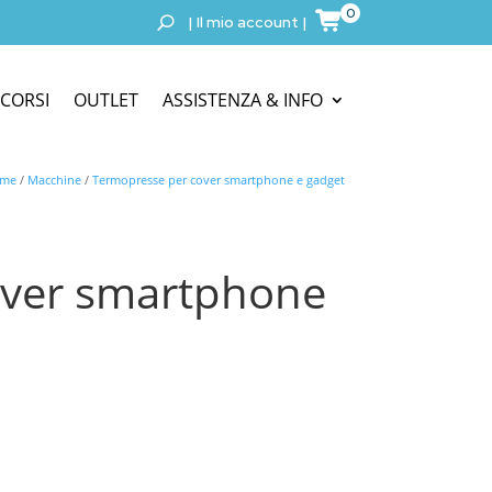
0
|
Il mio account
|
CORSI
OUTLET
ASSISTENZA & INFO
me
/
Macchine
/
Termopresse per cover smartphone e gadget
over smartphone