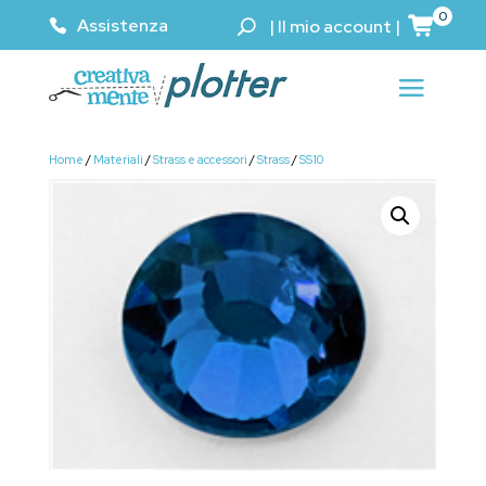
0
Assistenza
|
Il mio account
|
Home
/
Materiali
/
Strass e accessori
/
Strass
/
SS10