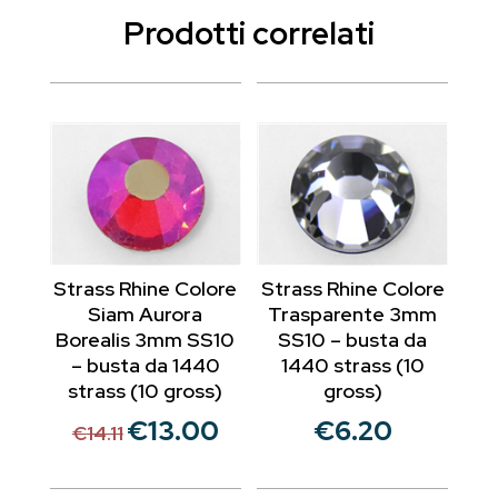
Prodotti correlati
Strass Rhine Colore
Strass Rhine Colore
Siam Aurora
Trasparente 3mm
Borealis 3mm SS10
SS10 – busta da
– busta da 1440
1440 strass (10
strass (10 gross)
gross)
€
13.00
€
6.20
Il
Il
€
14.11
prezzo
prezzo
originale
attuale