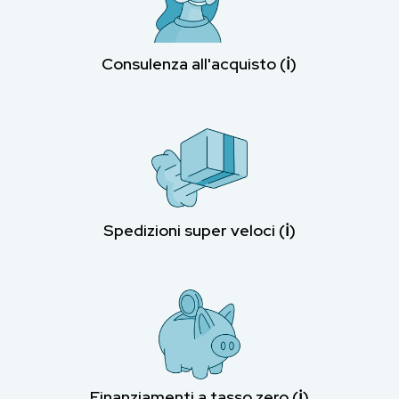
Consulenza all'acquisto (ℹ︎)
Spedizioni super veloci (ℹ︎)
Finanziamenti a tasso zero (ℹ︎)