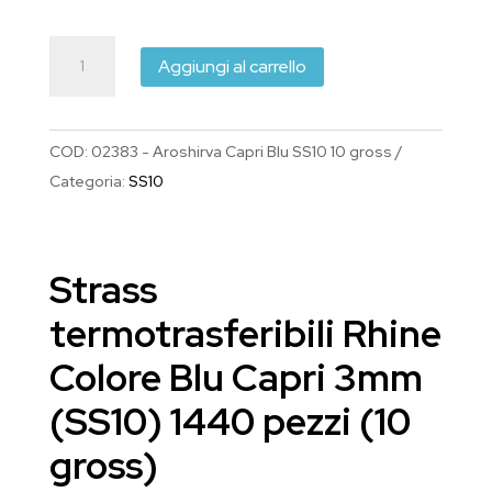
prezzo
prezzo
originale
attuale
Strass
era:
è:
Aggiungi al carrello
termotrasferibili
€10.45.
€10.00.
Rhine
Colore
COD:
02383 - Aroshirva Capri Blu SS10 10 gross
Blu
Categoria:
SS10
Capri
3mm
SS10
Strass
1440
pezzi
termotrasferibili Rhine
quantità
Colore Blu Capri 3mm
(SS10) 1440 pezzi (10
gross)