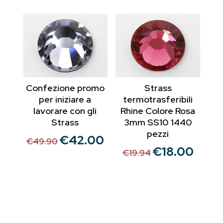
era:
è:
€14.11.
€13.00.
Confezione promo
Strass
per iniziare a
termotrasferibili
lavorare con gli
Rhine Colore Rosa
Strass
3mm SS10 1440
pezzi
€
42.00
Il
Il
€
49.90
€
18.00
Il
Il
prezzo
prezzo
€
19.94
prezzo
prezzo
originale
attuale
originale
attuale
era:
è:
era:
è:
€49.90.
€42.00.
€19.94.
€18.00.