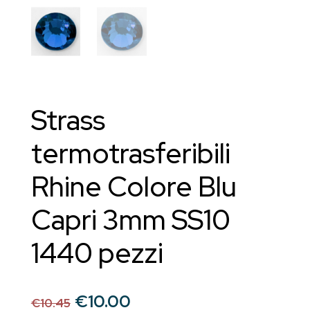
Strass
termotrasferibili
Rhine Colore Blu
Capri 3mm SS10
1440 pezzi
Il
Il
€
10.00
€
10.45