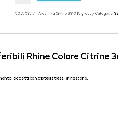
era:
è:
€10.55.
€9.99.
Rhine
COD:
02317 - Aroshirva Citrine SS10 10 gross
Categoria:
S
Colore
Citrine
3mm
SS10
1440
pezzi
eribili Rhine Colore Citrine
quantità
mento, oggetti con cristalli strass Rhinestone.