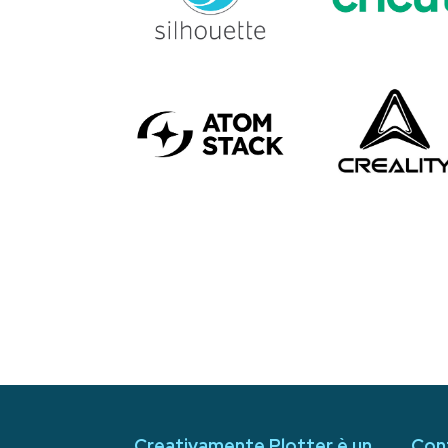
Creativamente Plotter è un
Con