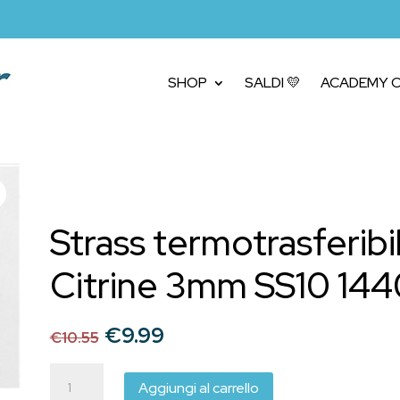
SHOP
SALDI 💛
ACADEMY C
Strass termotrasferibi
Citrine 3mm SS10 144
Il
Il
€
9.99
€
10.55
prezzo
prezzo
originale
attuale
Strass
Aggiungi al carrello
termotrasferibili