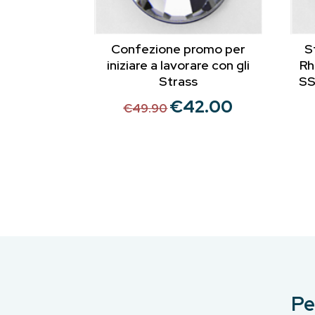
Confezione promo per
S
iniziare a lavorare con gli
Rh
Strass
SS
€
42.00
Il
Il
€
49.90
prezzo
prezzo
originale
attuale
era:
è:
€49.90.
€42.00.
Pe