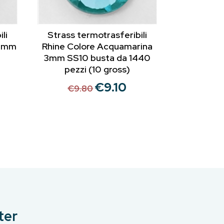
li
Strass termotrasferibili
 3mm
Rhine Colore Acquamarina
3mm SS10 busta da 1440
pezzi (10 gross)
€
9.10
Il
Il
ezzo
€
9.80
prezzo
prezzo
tuale
originale
attuale
era:
è:
00.
€9.80.
€9.10.
ter