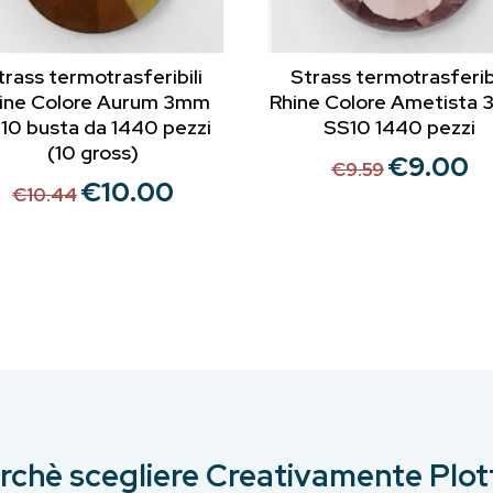
trass termotrasferibili
Strass termotrasferibi
ine Colore Aurum 3mm
Rhine Colore Ametista
10 busta da 1440 pezzi
SS10 1440 pezzi
(10 gross)
€
9.00
Il
Il
€
9.59
€
10.00
Il
Il
prezzo
pr
€
10.44
prezzo
prezzo
originale
at
originale
attuale
era:
è:
era:
è:
€9.59.
€9.
€10.44.
€10.00.
rchè scegliere Creativamente Plot