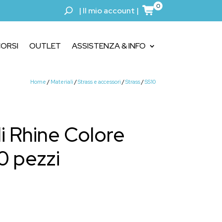
0
|
Il mio account
|
ORSI
OUTLET
ASSISTENZA & INFO
Home
/
Materiali
/
Strass e accessori
/
Strass
/
SS10
li Rhine Colore
0 pezzi