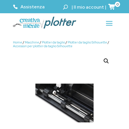
0
Assistenza
|
Il mio account
|
Home
/
Macchine
/
Plotter da taglio
/
Plotter da taglio Silhouette
/
Accessori per plotter da taglio Silhouette