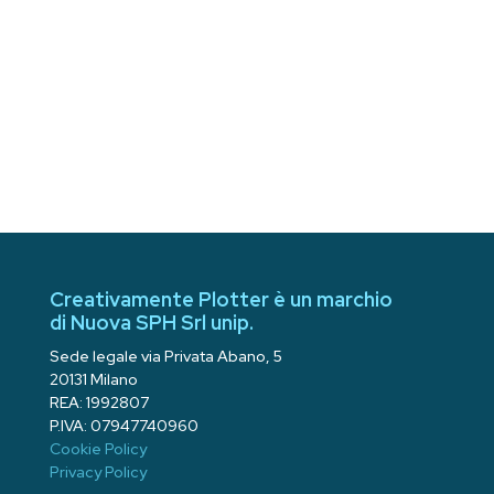
Creativamente Plotter è un marchio
di Nuova SPH Srl unip.
Sede legale via Privata Abano, 5
20131 Milano
REA: 1992807
P.IVA: 07947740960
Cookie Policy
Privacy Policy