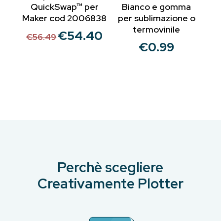
QuickSwap™ per
Bianco e gomma
Maker cod 2006838
per sublimazione o
termovinile
€
54.40
Il
Il
€
56.49
€
0.99
prezzo
prezzo
originale
attuale
era:
è:
€56.49.
€54.40.
Perchè scegliere
Creativamente Plotter