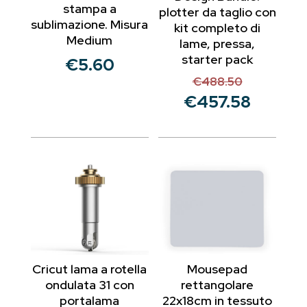
stampa a
plotter da taglio con
sublimazione. Misura
kit completo di
Medium
lame, pressa,
starter pack
€
5.60
€
488.50
Il
€
457.58
prezzo
Il
originale
prezzo
era:
attuale
€488.50.
è:
€457.58.
Cricut lama a rotella
Mousepad
ondulata 31 con
rettangolare
portalama
22x18cm in tessuto