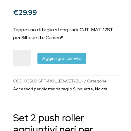
€
29.99
Tappetino di taglio stong tack CUT-MAT-12ST
per Silhouette Cameo®
Set
Aggiungi al carrello
2
push
roller
COD:
03509 SPT-ROLLER-SET-BLK
Categorie:
aggiuntivi
Accessori per plotter da taglio Silhouette
,
Novità
(Neri)
SPT-
ROLLER-
Set 2 push roller
SET-
BLK
aggiuntivi neri per