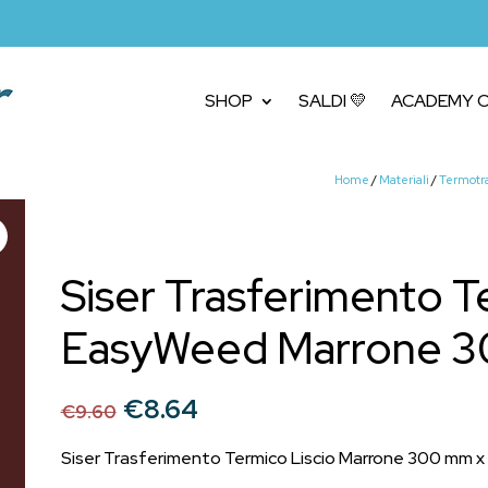
SHOP
SALDI 💛
ACADEMY C
Home
/
Materiali
/
Termotra
Siser Trasferimento T
EasyWeed Marrone 30
Il
Il
€
8.64
€
9.60
prezzo
prezzo
originale
attuale
Siser Trasferimento Termico Liscio Marrone 300 mm x