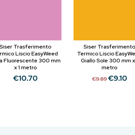
Siser Trasferimento
Siser Trasferiment
rmico Liscio EasyWeed
Termico Liscio EasyW
a Fluorescente 300 mm
Giallo Sole 300 mm x
x 1 metro
metro
€
10.70
€
9.10
Il
Il
€
9.89
prezzo
pre
originale
att
era:
è:
€9.89.
€9.