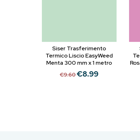
Siser Trasferimento
Termico Liscio EasyWeed
Te
Menta 300 mm x 1 metro
Ros
€
8.99
Il
Il
€
9.60
prezzo
prezzo
originale
attuale
era:
è:
€9.60.
€8.99.