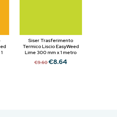
o
Siser Trasferimento
eed
Termico Liscio EasyWeed
 1
Lime 300 mm x 1 metro
€
8.64
Il
Il
€
9.60
prezzo
prezzo
zzo
originale
attuale
uale
era:
è:
€9.60.
€8.64.
10.