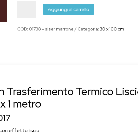
era:
è:
Siser
€9.60.
€8.64.
Aggiungi al carrello
Trasferimento
Termico
COD:
01738 - siser marrone
Categoria:
30 x 100 cm
Liscio
EasyWeed
Marrone
300
mm
x
1
en Trasferimento Termico Lis
metro
quantità
 1 metro
017
on effetto liscio.