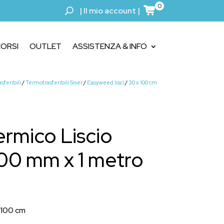
0
|
Il mio account
|
ORSI
OUTLET
ASSISTENZA & INFO
sferibili
/
Termotrasferibili Siser
/
Easyweed lisci
/
30 x 100 cm
ermico Liscio
0 mm x 1 metro
 100 cm