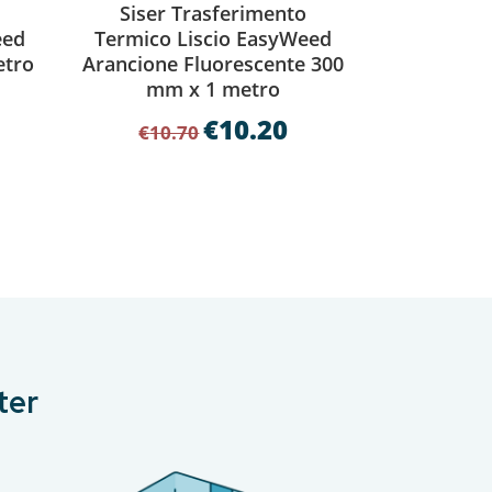
o
Siser Trasferimento
eed
Termico Liscio EasyWeed
etro
Arancione Fluorescente 300
mm x 1 metro
€
10.20
Il
Il
€
10.70
prezzo
prezzo
originale
attuale
era:
è:
€10.70.
€10.20.
ter