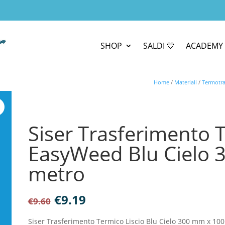
SHOP
SALDI 💛
ACADEMY 
Home
/
Materiali
/
Termotras
Siser Trasferimento T
EasyWeed Blu Cielo 
metro
Il
Il
€
9.19
€
9.60
prezzo
prezzo
originale
attuale
Siser Trasferimento Termico Liscio Blu Cielo 300 mm x 10