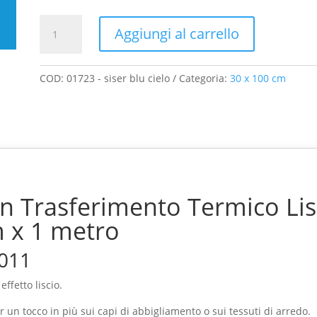
era:
è:
€9.60.
€9.19.
Siser
Aggiungi al carrello
Trasferimento
Termico
Liscio
COD:
01723 - siser blu cielo
Categoria:
30 x 100 cm
EasyWeed
Blu
Cielo
300
mm
x
1
hen Trasferimento Termico L
metro
quantità
 x 1 metro
0011
ffetto liscio.
r un tocco in più sui capi di abbigliamento o sui tessuti di arredo.