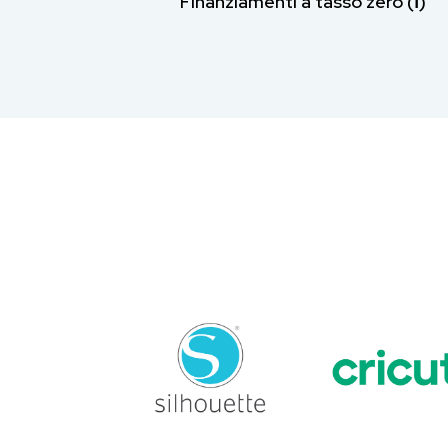
Finanziamenti a tasso zero (ℹ︎)