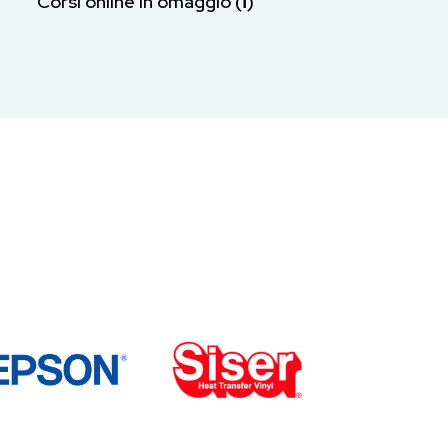
Corsi online in omaggio (ℹ︎)