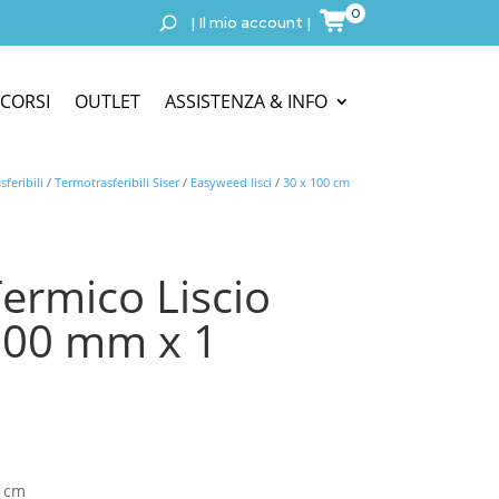
0
|
Il mio account
|
CORSI
OUTLET
ASSISTENZA & INFO
feribili
/
Termotrasferibili Siser
/
Easyweed lisci
/
30 x 100 cm
ermico Liscio
300 mm x 1
0 cm