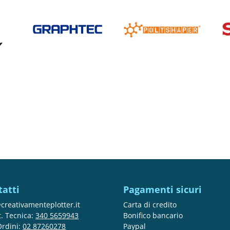
tatti
Pagamenti sicuri
creativamenteplotter.it
Carta di credito
t. Tecnica:
340 5659943
Bonifico bancario
Ordini:
02 87260278
Paypal