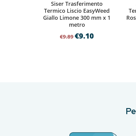
Siser Trasferimento
Termico Liscio EasyWeed
Te
Giallo Limone 300 mm x 1
Ros
metro
€
9.10
Il
Il
€
9.89
prezzo
prezzo
originale
attuale
era:
è:
€9.89.
€9.10.
Pe