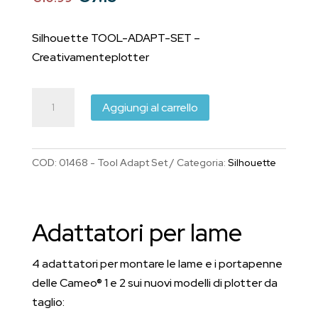
prezzo
prezzo
originale
attuale
Silhouette TOOL-ADAPT-SET –
era:
è:
Creativamenteplotter
€10.99.
€7.15.
Silhouette
Aggiungi al carrello
TOOL-
ADAPT-
SET
COD:
01468 - Tool Adapt Set
Categoria:
Silhouette
adattatori
quantità
Adattatori per lame
4 adattatori per montare le lame e i portapenne
delle Cameo® 1 e 2 sui nuovi modelli di plotter da
taglio: