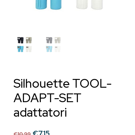
Silhouette TOOL-
ADAPT-SET
adattatori
Il
Il
€
7.15
€
10.99