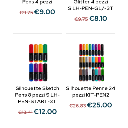
Pens 4 pezzi
Glitter 4 pezzi
SILH-PEN-GL/-3T
€
9.00
Il
Il
€
9.75
€
8.10
Il
Il
prezzo
prezzo
€
9.75
prezzo
prezzo
originale
attuale
originale
attuale
era:
è:
era:
è:
€9.75.
€9.00.
€9.75.
€8.10.
Silhouette Sketch
Silhouette Penne 24
Pens 8 pezzi SILH-
pezzi KIT-PEN2
PEN-START-3T
€
25.00
Il
Il
€
26.83
€
12.00
Il
Il
prezzo
prezzo
€
13.41
prezzo
prezzo
originale
attuale
originale
attuale
era:
è: