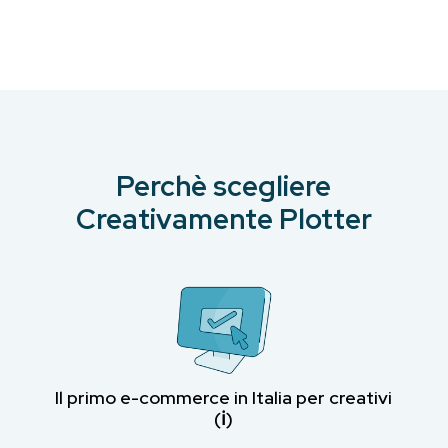
era:
è:
€26.83.
€25.00.
€13.41.
€12.00.
Perchè scegliere
Creativamente Plotter
Il primo e-commerce in Italia per creativi
(ℹ︎)