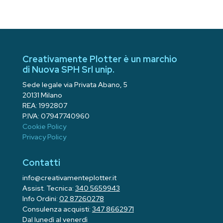
Creativamente Plotter è un marchio
di Nuova SPH Srl unip.
Sede legale via Privata Abano, 5
20131 Milano
REA: 1992807
P.IVA: 07947740960
Cookie Policy
Privacy Policy
Contatti
info@creativamenteplotter.it
Assist. Tecnica:
340 5659943
Info Ordini:
02 87260278
Consulenza acquisti:
347 8662971
Dal lunedì al venerdì