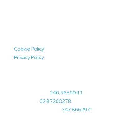
di Nuova SPH Srl unip.
Sede legale via Privata Abano, 5
20131 Milano
REA: 1992807
P.IVA: 07947740960
Cookie Policy
Privacy Policy
Contatti
info@creativamenteplotter.it
Assist. Tecnica:
340 5659943
Info Ordini:
02 87260278
Consulenza acquisti:
347 8662971
Dal lunedì al venerdì
08:10 - 12:15 e 12:45 - 16:40