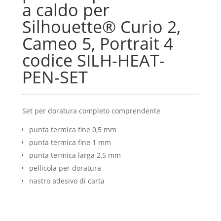
a caldo per
4
Silhouette® Curio 2,
SILH-
HEAT-
Cameo 5, Portrait 4
PEN-
codice SILH-HEAT-
SET
quantità
PEN-SET
Set per doratura completo comprendente
punta termica fine 0,5 mm
punta termica fine 1 mm
punta termica larga 2,5 mm
pellicola per doratura
nastro adesivo di carta