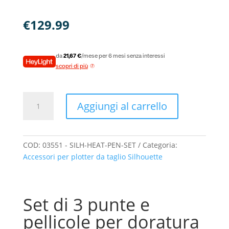
€
129.99
da
21,67 €
/mese per 6 mesi senza interessi
scopri di più
Set
Aggiungi al carrello
3
penne
per
doratura
COD:
03551 - SILH-HEAT-PEN-SET
Categoria:
a
Accessori per plotter da taglio Silhouette
caldo
Curio
2,
Set di 3 punte e
Cameo
5,
pellicole per doratura
Portrait