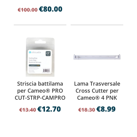
prezzo
prezzo
€
80.00
Il
Il
€
100.00
originale
attuale
prezzo
prezzo
era:
è:
originale
attuale
€18.30.
€9.99.
era:
è:
€100.00.
€80.00.
Striscia battilama
Lama Trasversale
per Cameo® PRO
Cross Cutter per
CUT-STRP-CAMPRO
Cameo® 4 PNK
€
12.70
€
8.99
Il
Il
Il
Il
€
13.40
€
18.30
prezzo
prezzo
prezzo
prezzo
originale
attuale
originale
attuale
era:
è:
era:
è: