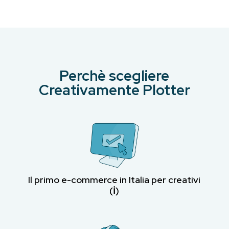
€13.40.
€12.70.
€18.30.
€8.99.
Perchè scegliere
Creativamente Plotter
Il primo e-commerce in Italia per creativi
(ℹ︎)