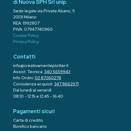
di Nuova SPH Srl unip.
Sede legale via Privata Abano, 5
20131 Milano
REA: 1992807
P.IVA: 07947740960
Cookie Policy
Privacy Policy
Contatti
info@creativamenteplotter.it
Assist. Tecnica:
340 5659943
Info Ordini:
02 87260278
Consulenza acquisti:
347 8662971
Dal lunedì al venerdì
08:10 - 12:15 e 12:45 - 16:40
Pagamenti sicuri
Carta di credito
Bonifico bancario