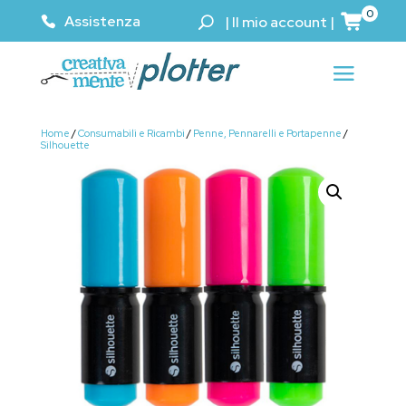
0
Assistenza
|
Il mio account
|
Home
/
Consumabili e Ricambi
/
Penne, Pennarelli e Portapenne
/
Silhouette