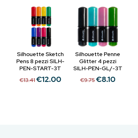
era:
è:
€26.83.
€25.00.
€157.99.
€135.99
Silhouette Sketch
Silhouette Penne
Pens 8 pezzi SILH-
Glitter 4 pezzi
PEN-START-3T
SILH-PEN-GL/-3T
€
12.00
€
8.10
Il
Il
Il
Il
€
13.41
€
9.75
prezzo
prezzo
prezzo
prezzo
originale
attuale
originale
attuale
era:
è:
era:
è:
€13.41.
€12.00.
€9.75.
€8.10.