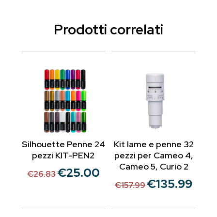
Prodotti correlati
Silhouette Penne 24
Kit lame e penne 32
pezzi KIT-PEN2
pezzi per Cameo 4,
Cameo 5, Curio 2
€
25.00
Il
Il
€
26.83
€
135.99
Il
Il
prezzo
prezzo
€
157.99
prezzo
prezzo
originale
attuale
originale
attual
era:
è: