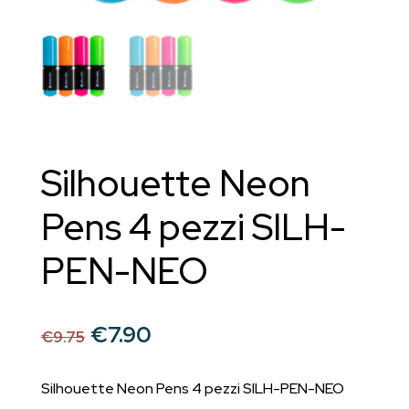
Silhouette Neon
Pens 4 pezzi SILH-
PEN-NEO
Il
Il
€
7.90
€
9.75
prezzo
prezzo
originale
attuale
Silhouette Neon Pens 4 pezzi SILH-PEN-NEO
era:
è: