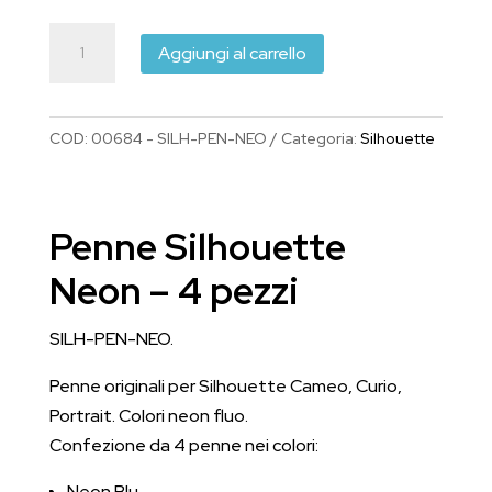
€9.75.
€7.90.
Silhouette
Aggiungi al carrello
Neon
Pens
4
COD:
00684 - SILH-PEN-NEO
Categoria:
Silhouette
pezzi
SILH-
PEN-
Penne Silhouette
NEO
quantità
Neon – 4 pezzi
SILH-PEN-NEO.
Penne originali per Silhouette Cameo, Curio,
Portrait. Colori neon fluo.
Confezione da 4 penne nei colori:
Neon Blu