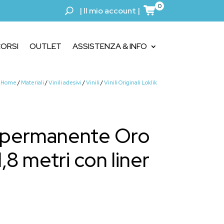
0
|
Il mio account
|
ORSI
OUTLET
ASSISTENZA & INFO
Home
/
Materiali
/
Vinili adesivi
/
Vinili
/
Vinili Originali Loklik
o permanente Oro
8 metri con liner