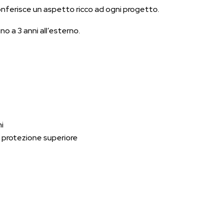
onferisce un aspetto ricco ad ogni progetto.
fino a 3 anni all’esterno.
i
i protezione superiore