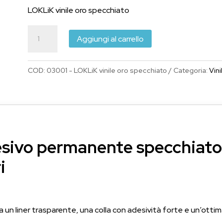
LOKLiK vinile oro specchiato
LOKLiK
Aggiungi al carrello
vinile
adesivo
COD:
03001 - LOKLiK vinile oro specchiato
Categoria:
Vini
permanente
Oro
Specchiato
30,5cm
x
1,8
esivo permanente specchiato
metri
i
con
liner
trasparente
quantità
 un liner trasparente, una colla con adesività forte e un’ottim