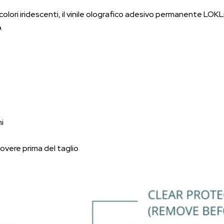
colori iridescenti, il vinile olografico adesivo permanente LOK
o
.
i
uovere prima del taglio