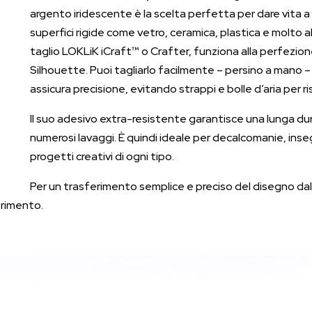
argento iridescente è la scelta perfetta per dare vita a de
superfici rigide come vetro, ceramica, plastica e molto 
taglio LOKLiK iCraft™ o Crafter, funziona alla perfezion
Silhouette. Puoi tagliarlo facilmente – persino a mano –
assicura precisione, evitando strappi e bolle d’aria per r
Il suo adesivo extra-resistente garantisce una lunga du
numerosi lavaggi. È quindi ideale per decalcomanie, ins
progetti creativi di ogni tipo.
Per un trasferimento semplice e preciso del disegno dalla 
erimento.