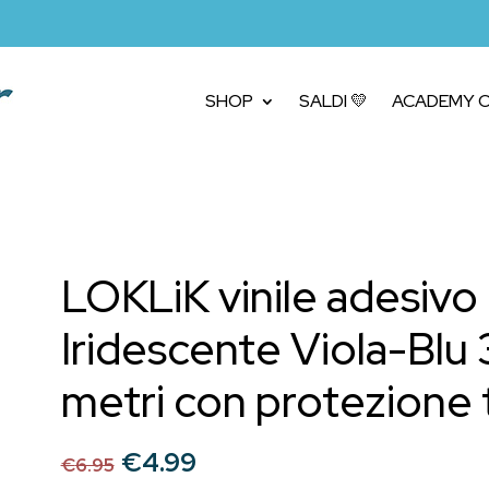
SHOP
SALDI 💛
ACADEMY C
LOKLiK vinile adesiv
Iridescente Viola-Blu
metri con protezione 
Il
Il
€
4.99
€
6.95
prezzo
prezzo