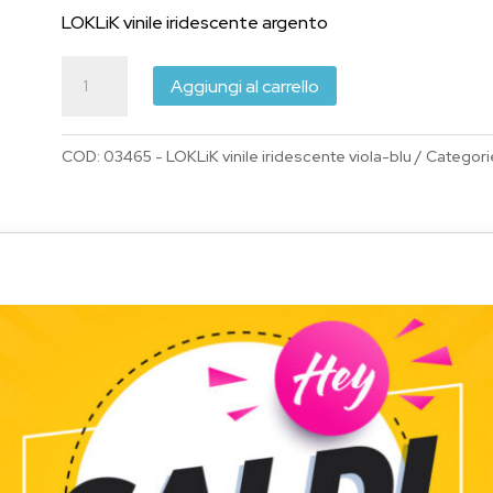
originale
attuale
LOKLiK vinile iridescente argento
era:
è:
LOKLiK
€6.95.
€4.99.
Aggiungi al carrello
vinile
adesivo
COD:
03465 - LOKLiK vinile iridescente viola-blu
Categori
permanente
Iridescente
Viola-
Blu
30,5cm
x
0,9
metri
con
protezione
trasparente
quantità