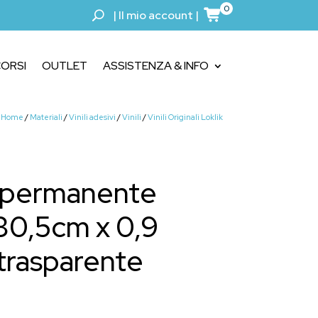
0
|
Il mio account
|
ORSI
OUTLET
ASSISTENZA & INFO
Home
/
Materiali
/
Vinili adesivi
/
Vinili
/
Vinili Originali Loklik
o permanente
 30,5cm x 0,9
trasparente