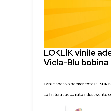
LOKLiK vinile ad
Viola-Blu bobina
Il vinile adesivo permanente LOKLiK h
La finitura specchiata iridescwente c