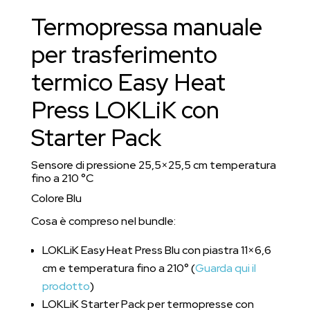
pack
Termopressa manuale
(25,5
x
per trasferimento
25,5
termico Easy Heat
cm,
210°C)
Press LOKLiK con
quantità
Starter Pack
Sensore di pressione 25,5×25,5 cm temperatura
fino a 210 °C
Colore Blu
Cosa è compreso nel bundle:
LOKLiK Easy Heat Press Blu con piastra 11×6,6
cm e temperatura fino a 210° (
Guarda qui il
prodotto
)
LOKLiK Starter Pack per termopresse con