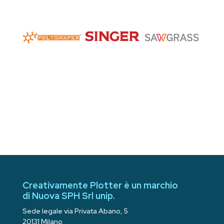
Creativamente Plotter è un marchio
di Nuova SPH Srl unip.
Sede legale via Privata Abano, 5
20131 Milano