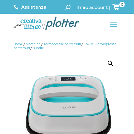
0
Assistenza
|
Il mio account
|
Home
/
Macchine
/
Termopresse per tessuti
/
Loklik - Termopresse
per tessuti
/
Bundle