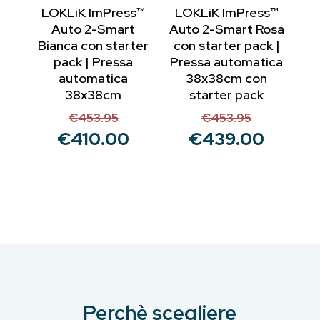
LOKLiK ImPress™
LOKLiK ImPress™
Auto 2-Smart
Auto 2-Smart Rosa
Bianca con starter
con starter pack |
pack | Pressa
Pressa automatica
automatica
38x38cm con
38x38cm
starter pack
€
453.95
€
453.95
Il
Il
€
410.00
€
439.00
prezzo
Il
prezzo
Il
originale
prezzo
originale
prezzo
era:
attuale
era:
attuale
€453.95.
è:
€453.95.
è:
€410.00.
€439.00.
Perchè scegliere