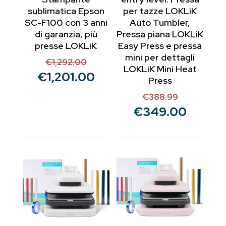
sublimatica Epson
per tazze LOKLiK
SC-F100 con 3 anni
Auto Tumbler,
di garanzia, più
Pressa piana LOKLiK
presse LOKLiK
Easy Press e pressa
mini per dettagli
€
1,292.00
Il
LOKLiK Mini Heat
€
1,201.00
prezzo
Il
Press
originale
prezzo
€
388.99
Il
era:
attuale
€
349.00
prezzo
Il
€1,292.00.
è:
originale
prezzo
€1,201.00.
era:
attuale
€388.99.
è:
€349.00.