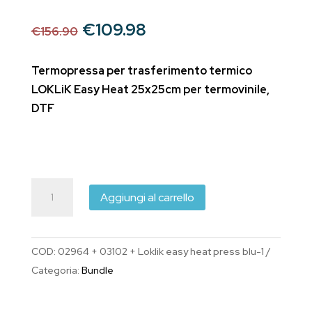
Il
Il
€
109.98
€
156.90
prezzo
prezzo
originale
attuale
Termopressa per trasferimento termico
era:
è:
LOKLiK Easy Heat 25x25cm per termovinile,
€156.90.
€109.98.
DTF
LOKLiK
Aggiungi al carrello
Easy
Heat
Press
COD:
02964 + 03102 + Loklik easy heat press blu-1
Blu
Categoria:
Bundle
con
starter