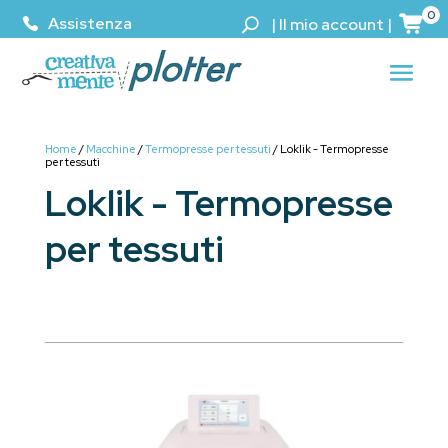
0
Assistenza
|
Il mio account
|
Home
/
Macchine
/
Termopresse per tessuti
/ Loklik - Termopresse
per tessuti
Loklik - Termopresse
per tessuti