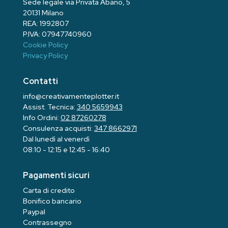
Sede legale via Privata Abano, 5
20131 Milano
REA: 1992807
P.IVA: 07947740960
Cookie Policy
Privacy Policy
Contatti
info@creativamenteplotter.it
Assist. Tecnica:
340 5659943
Info Ordini:
02 87260278
Consulenza acquisti:
347 8662971
Dal lunedì al venerdì
08:10 - 12:15 e 12:45 - 16:40
Pagamenti sicuri
Carta di credito
Bonifico bancario
Paypal
Contrassegno