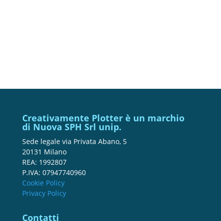
Creativamente Plotter è un marchio
di Nuova SPH Srl unip.
Sede legale via Privata Abano, 5
20131 Milano
REA: 1992807
P.IVA: 07947740960
Cookie Policy
Privacy Policy
Contatti