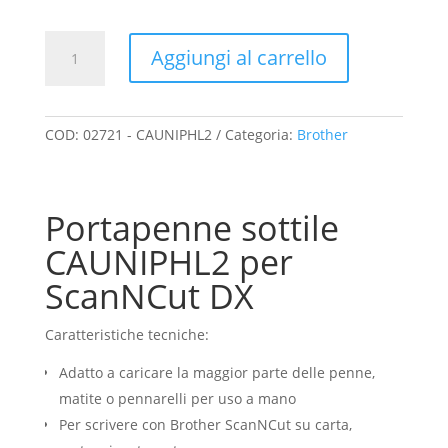
prezzo
prezzo
originale
attuale
era:
è:
Portapenne
Aggiungi al carrello
€17.90.
€16.19.
sottile
Brother
CAUNIPHL2
per
COD:
02721 - CAUNIPHL2
Categoria:
Brother
scrivere
con
penne
Portapenne sottile
fino
a
CAUNIPHL2 per
9,6mm
ScanNCut DX
-
ScanNCut
Caratteristiche tecniche:
serie
SDX
Adatto a caricare la maggior parte delle penne,
quantità
matite o pennarelli per uso a mano
Per scrivere con Brother ScanNCut su carta,