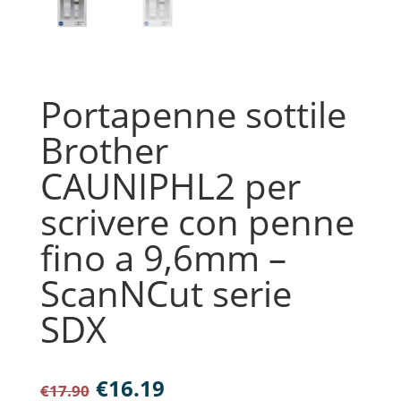
Portapenne sottile
Brother
CAUNIPHL2 per
scrivere con penne
fino a 9,6mm –
ScanNCut serie
SDX
Il
Il
€
16.19
€
17.90