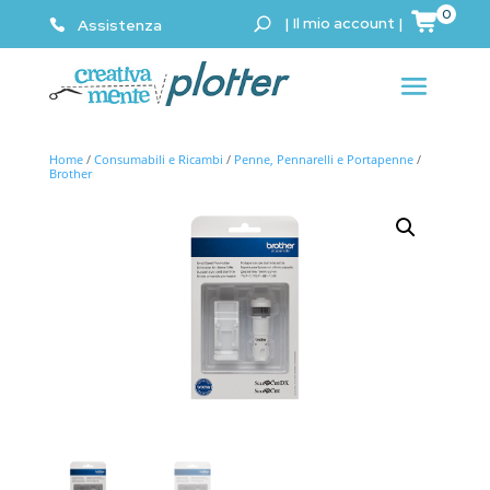
0
|
Il mio account
|
Assistenza
Home
/
Consumabili e Ricambi
/
Penne, Pennarelli e Portapenne
/
Brother