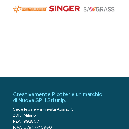
Creativamente Plotter è un marchio
di Nuova SPH Srl unip.
Sede legale via Privata Abano, 5
20131 Milano
REA: 1992807
P.IVA: 07947740960