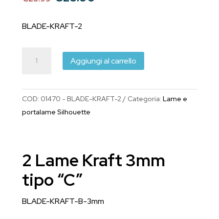
prezzo
prezzo
originale
attuale
BLADE-KRAFT-2
era:
è:
€23.99.
€23.00.
Lama
Aggiungi al carrello
Kraft
"C"
3mm
COD:
01470 - BLADE-KRAFT-2
Categoria:
Lame e
(BLADE-
portalame Silhouette
KRAFT-
2-
3mm)
2 Lame Kraft 3mm
quantità
tipo “C”
BLADE-KRAFT-B-3mm