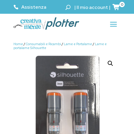
0
Assistenza
|
Il mio account
|
Home
/
Consumabili e Ricambi
/
Lame e Portalame
/
Lame e
portalame Silhouette