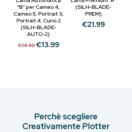
Lama Automatica
Lama Premium “A”
“B” per Cameo 4,
(SILH-BLADE-
Cameo 5, Portrait 3,
PREM)
Portrait 4, Curio 2
€
21.99
(SILH-BLADE-
AUTO-2)
€
13.99
Il
Il
€
14.90
prezzo
prezzo
originale
attuale
era:
è:
€14.90.
€13.99.
Perchè scegliere
Creativamente Plotter