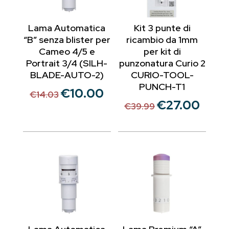
Lama Automatica
Kit 3 punte di
“B” senza blister per
ricambio da 1mm
Cameo 4/5 e
per kit di
Portrait 3/4 (SILH-
punzonatura Curio 2
BLADE-AUTO-2)
CURIO-TOOL-
PUNCH-T1
€
10.00
Il
Il
€
14.03
€
27.00
Il
Il
prezzo
prezzo
€
39.99
prezzo
prezzo
originale
attuale
originale
attuale
era:
è:
era:
è:
€14.03.
€10.00.
€39.99.
€27.00.