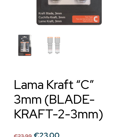
Lama Kraft “C”
3mm (BLADE-
KRAFT-2-3mm)
Il
Il
€
23.00
€
23.99