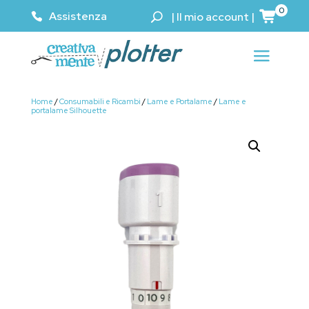
0
Assistenza
|
Il mio account
|
Home
/
Consumabili e Ricambi
/
Lame e Portalame
/
Lame e
portalame Silhouette