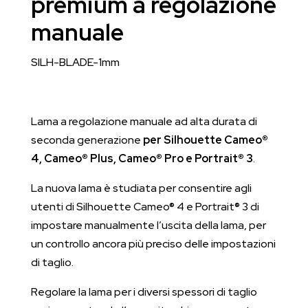
premium a regolazione
Cameo
manuale
5,
Portrait
SILH-BLADE-1mm
3,
Portrait
4,
Lama a regolazione manuale ad alta durata di
Curio
seconda generazione
per Silhouette Cameo®
2
4, Cameo® Plus, Cameo® Pro e Portrait® 3
.
quantità
La nuova lama è studiata per consentire agli
utenti di Silhouette Cameo® 4 e Portrait® 3 di
impostare manualmente l’uscita della lama, per
un controllo ancora più preciso delle impostazioni
di taglio.
Regolare la lama per i diversi spessori di taglio