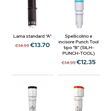
Lama standard “A”
Spellicolino e
incisore Punch Tool
€
13.70
Il
Il
€
14.99
tipo “B” (SILH-
prezzo
prezzo
PUNCH-TOOL)
originale
attuale
€
12.35
Il
Il
€
14.99
era:
è:
prezzo
prezzo
€14.99.
€13.70.
originale
attuale
era:
è:
€14.99.
€12.35.