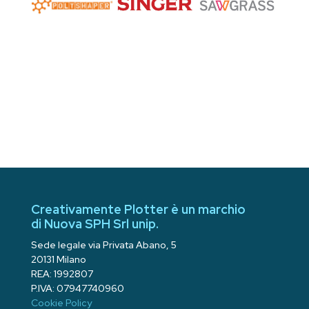
Creativamente Plotter è un marchio
di Nuova SPH Srl unip.
Sede legale via Privata Abano, 5
20131 Milano
REA: 1992807
P.IVA: 07947740960
Cookie Policy