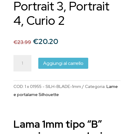
Portrait 3, Portrait
4, Curio 2
Il
Il
€
20.20
€
23.99
prezzo
prezzo
originale
attuale
Lama
era:
è:
Aggiungi al carrello
"B"
€23.99.
€20.20.
1mm
(SILH-
COD:
1 x 01955 - SILH-BLADE-1mm
Categoria:
Lame
BLADE-
e portalame Silhouette
1mm)
premium
per
Lama 1mm tipo “B”
Cameo
4,