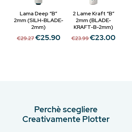
Lama Deep “B”
2 Lame Kraft “B”
2mm (SILH-BLADE-
2mm (BLADE-
2mm)
KRAFT-B-2mm)
€
25.90
€
23.00
Il
Il
Il
Il
€
29.27
€
23.99
prezzo
prezzo
prezzo
prezzo
originale
attuale
originale
attuale
era:
è:
era:
è:
€29.27.
€25.90.
€23.99.
€23.00.
Perchè scegliere
Creativamente Plotter