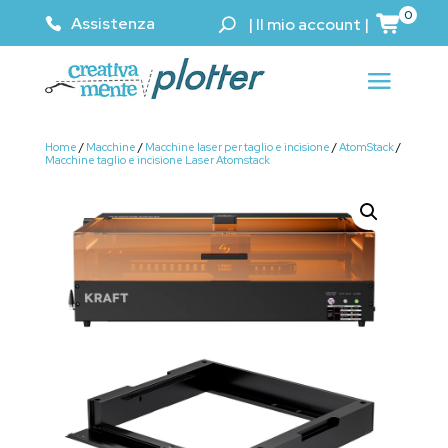
0
Assistenza
|
Il mio account
|
Home
/
Macchine
/
Macchine laser per taglio e incisione
/
AtomStack
/
Macchine taglio e incisione Laser Atomstack