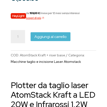
da
159,00 €
/mese per 12 mesi senza interessi
scopri di più
AtomStack
Aggiungi al carrello
Kraft
20W
LED
COD:
AtomStack Kraft + riser base
Categoria:
+
Macchine taglio e incisione Laser Atomstack
1,2W
IR
con
Plotter da taglio laser
base
rialzata
AtomStack Kraft a LED
quantità
20W e Infrarossi 1,2W