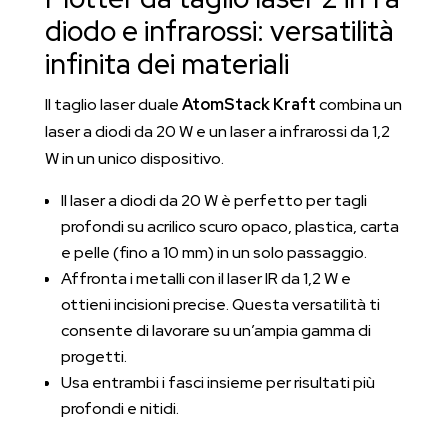
diodo e infrarossi: versatilità
infinita dei materiali
Il taglio laser duale
AtomStack Kraft
combina un
laser a diodi da 20 W e un laser a infrarossi da 1,2
W in un unico dispositivo.
Il laser a diodi da 20 W è perfetto per tagli
profondi su acrilico scuro opaco, plastica, carta
e pelle (fino a 10 mm) in un solo passaggio.
Affronta i metalli con il laser IR da 1,2 W e
ottieni incisioni precise. Questa versatilità ti
consente di lavorare su un’ampia gamma di
progetti.
Usa entrambi i fasci insieme per risultati più
profondi e nitidi.