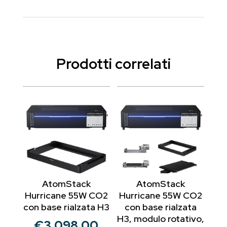
Prodotti correlati
AtomStack
AtomStack
Hurricane 55W CO2
Hurricane 55W CO2
con base rialzata H3
con base rialzata
H3, modulo rotativo,
€
3,098.00