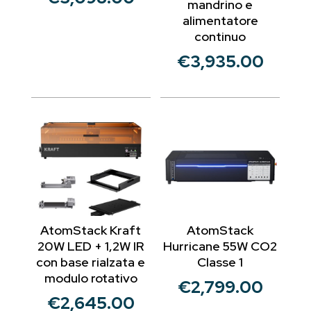
mandrino e
alimentatore
continuo
€
3,935.00
AtomStack Kraft
AtomStack
20W LED + 1,2W IR
Hurricane 55W CO2
con base rialzata e
Classe 1
modulo rotativo
€
2,799.00
€
2,645.00