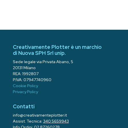
Creativamente Plotter è un marchio
di Nuova SPH Srl unip.
Sede legale via Privata Abano, 5
20131 Milano
REA: 1992807
P.IVA: 07947740960
Cookie Policy
Privacy Policy
Contatti
info@creativamenteplotter.it
Assist. Tecnica:
340 5659943
Info Ordini:
02 87260278