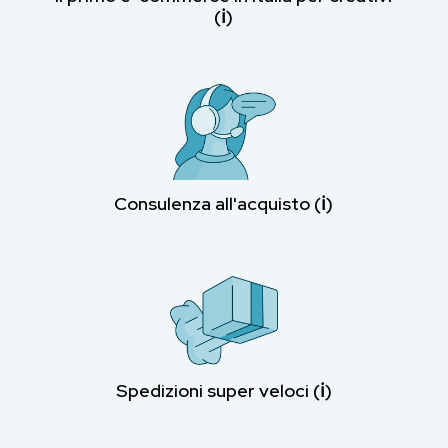
(ℹ︎)
Consulenza all'acquisto (ℹ︎)
Spedizioni super veloci (ℹ︎)