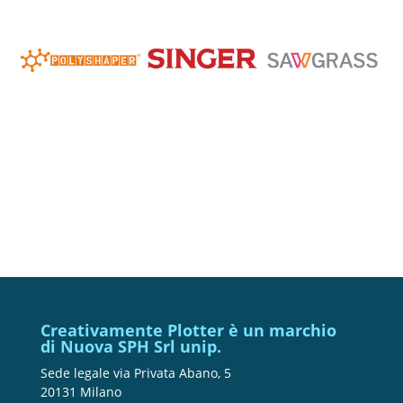
Creativamente Plotter è un marchio
di Nuova SPH Srl unip.
Sede legale via Privata Abano, 5
20131 Milano