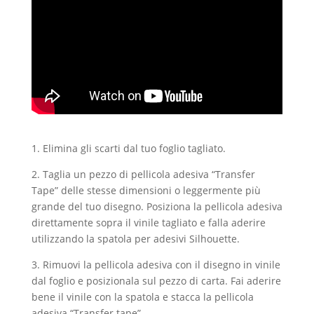
1. Elimina gli scarti dal tuo foglio tagliato.
2. Taglia un pezzo di pellicola adesiva “Transfer
Tape” delle stesse dimensioni o leggermente più
grande del tuo disegno. Posiziona la pellicola adesiva
direttamente sopra il vinile tagliato e falla aderire
utilizzando la spatola per adesivi Silhouette.
3. Rimuovi la pellicola adesiva con il disegno in vinile
dal foglio e posizionala sul pezzo di carta. Fai aderire
bene il vinile con la spatola e stacca la pellicola
adesiva “Transfer tape”.