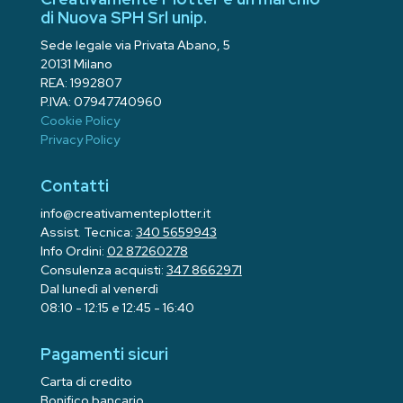
di Nuova SPH Srl unip.
Sede legale via Privata Abano, 5
20131 Milano
REA: 1992807
P.IVA: 07947740960
Cookie Policy
Privacy Policy
Contatti
info@creativamenteplotter.it
Assist. Tecnica:
340 5659943
Info Ordini:
02 87260278
Consulenza acquisti:
347 8662971
Dal lunedì al venerdì
08:10 - 12:15 e 12:45 - 16:40
Pagamenti sicuri
Carta di credito
Bonifico bancario