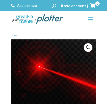
0
Assistenza
|
Il mio account
|
Home