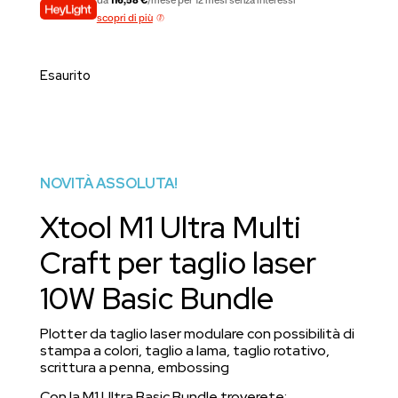
da
116,58 €
/mese per 12 mesi senza interessi
scopri di più
Esaurito
NOVITÀ ASSOLUTA!
Xtool M1 Ultra Multi
Craft per taglio laser
10W Basic Bundle
Plotter da taglio laser modulare con possibilità di
stampa a colori, taglio a lama, taglio rotativo,
scrittura a penna, embossing
Con la M1 Ultra Basic Bundle troverete: