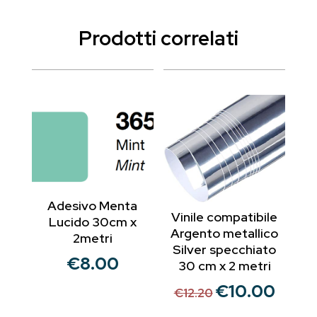
Prodotti correlati
Adesivo Menta
Vinile compatibile
Lucido 30cm x
Argento metallico
2metri
Silver specchiato
€
8.00
30 cm x 2 metri
€
10.00
Il
Il
€
12.20
prezzo
prezzo