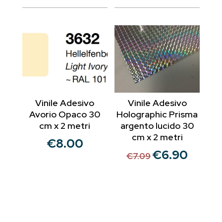
originale
attuale
era:
è:
€12.20.
€10.00.
Vinile Adesivo
Vinile Adesivo
Avorio Opaco 30
Holographic Prisma
cm x 2 metri
argento lucido 30
cm x 2 metri
€
8.00
€
6.90
Il
Il
€
7.09
prezzo
prezzo
originale
attuale
era:
è:
€7.09.
€6.90.