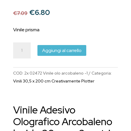
Il
Il
€
6.80
€
7.09
prezzo
prezzo
originale
attuale
Vinile prisma
era:
è:
€7.09.
€6.80.
Vinile
Aggiungi al carrello
Adesivo
Olografico
Arcobaleno
COD:
2x 02472 Vinile olo arcobaleno -1
Categoria:
lucido
Vinili 30,5 x 200 cm Creativamente Plotter
30
cm
x
Vinile Adesivo
2
metri
Olografico Arcobaleno
quantità