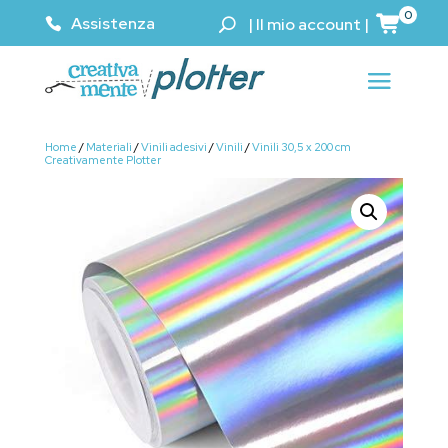
0
Assistenza
|
Il mio account
|
Home
/
Materiali
/
Vinili adesivi
/
Vinili
/
Vinili 30,5 x 200 cm
Creativamente Plotter