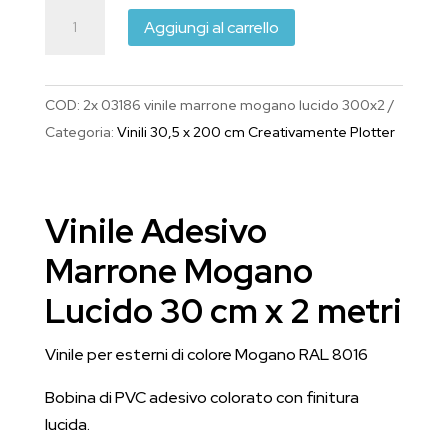
Vinile
Aggiungi al carrello
Adesivo
Marrone
Mogano
COD:
2x 03186 vinile marrone mogano lucido 300x2
Lucido
Categoria:
Vinili 30,5 x 200 cm Creativamente Plotter
30
cm
x
Vinile Adesivo
2
metri
Marrone Mogano
quantità
Lucido 30 cm x 2 metri
Vinile per esterni di colore Mogano RAL 8016
Bobina di PVC adesivo colorato con finitura
lucida.