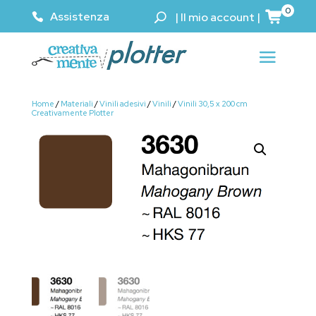
0
Assistenza
|
Il mio account
|
Home
/
Materiali
/
Vinili adesivi
/
Vinili
/
Vinili 30,5 x 200 cm
Creativamente Plotter