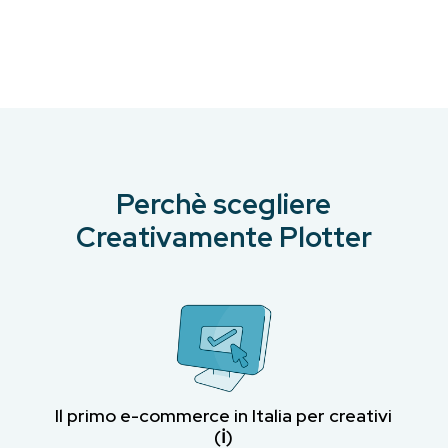
originale
attuale
era:
è:
€12.20.
€10.00.
Perchè scegliere
Creativamente Plotter
Il primo e-commerce in Italia per creativi
(ℹ︎)