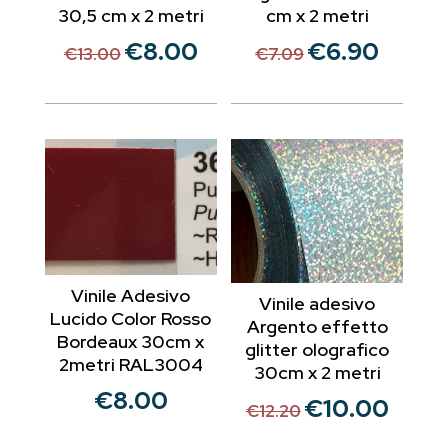
30,5 cm x 2 metri
cm x 2 metri
€
8.00
€
6.90
Il
Il
Il
Il
€
13.00
€
7.09
prezzo
prezzo
prezzo
prezzo
originale
attuale
originale
attuale
era:
è:
era:
è:
€13.00.
€8.00.
€7.09.
€6.90.
Vinile Adesivo
Vinile adesivo
Lucido Color Rosso
Argento effetto
Bordeaux 30cm x
glitter olografico
2metri RAL3004
30cm x 2 metri
€
8.00
€
10.00
Il
Il
€
12.20
prezzo
prezzo