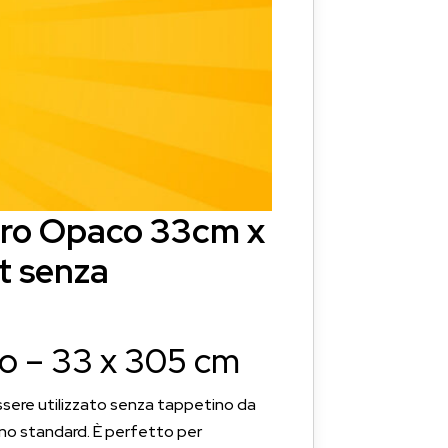
ero Opaco 33cm x
t senza
o – 33 x 305 cm
sere utilizzato senza tappetino da
tino standard. È perfetto per