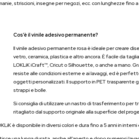
manie, striscioni, insegne per negozi, ecc. con lunghezze fino 
Cos’è il vinile adesivo permanente?
Il vinile adesivo permanente rosa è ideale per creare dis
vetro, ceramica, plastica e altro ancora. È facile da tagl
LOKLiK iCraft™, Cricut o Silhouette, o anche a mano. Gr
resiste alle condizioni esterne e ai lavaggi, ed è perfe
oggetti personalizzati. Il supporto in PET trasparente g
strappi e bolle.
Si consiglia di utilizzare un nastro di trasferimento per 
ritagliato dal supporto originale alla superficie del prog
K è disponibile in diversi colori e dura fino a 5 anni in interni e
tisce una lunga durata, anche all’aperto e dopo numerosi lavag