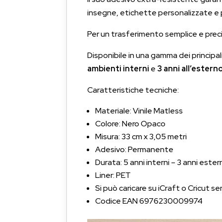
insegne, etichette personalizzate e pr
Per un trasferimento semplice e preciso
Disponibile in una gamma dei principal
ambienti interni
e
3 anni all’estern
Caratteristiche tecniche:
Materiale: Vinile Matless
Colore: Nero Opaco
Misura: 33 cm x 3,05 metri
Adesivo: Permanente
Durata: 5 anni interni – 3 anni estern
Liner: PET
Si può caricare su iCraft o Cricut 
Codice EAN 6976230009974