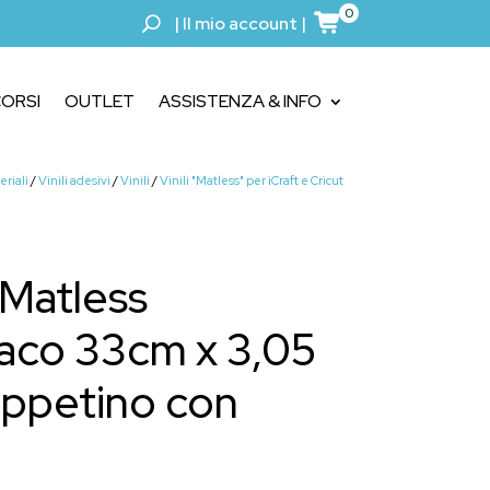
0
|
Il mio account
|
ORSI
OUTLET
ASSISTENZA & INFO
eriali
/
Vinili adesivi
/
Vinili
/
Vinili "Matless" per iCraft e Cricut
 Matless
co 33cm x 3,05
appetino con