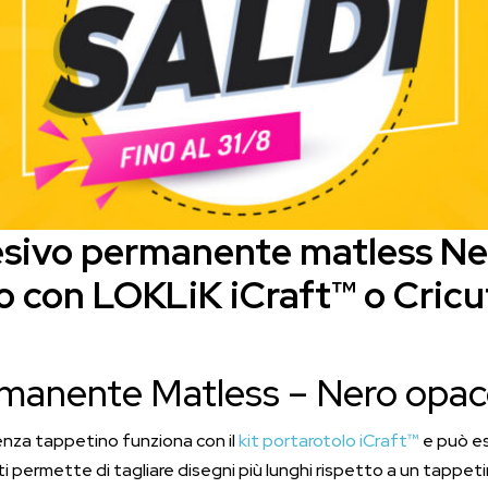
senza
tappetino
con
iCraft™
o
Cricut
quantità
esivo permanente matless N
o con LOKLiK iCraft™ o Cricu
rmanente Matless – Nero opac
nza tappetino funziona con il
kit portarotolo iCraft™
e può es
 ti permette di tagliare disegni più lunghi rispetto a un tappe