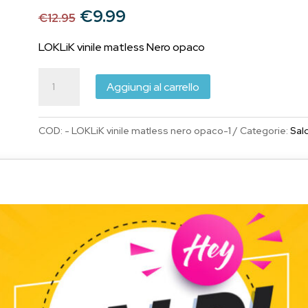
Il
Il
€
9.99
€
12.95
prezzo
prezzo
originale
attuale
LOKLiK vinile matless Nero opaco
era:
è:
LOKLiK
€12.95.
€9.99.
Aggiungi al carrello
vinile
adesivo
COD:
- LOKLiK vinile matless nero opaco-1
Categorie:
Sald
Matless
permanente
Nero
Opaco
33cm
x
3,05
metri
per
uso