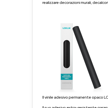
realizzare decorazioni murali, decalco
Il vinile adesivo permanente opaco LOKLi
Il suo adesivo extra-resistente garan