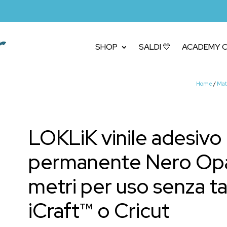
SHOP
SALDI 💛
ACADEMY C
Home
/
Mat
LOKLiK vinile adesivo
permanente Nero Opa
metri per uso senza t
iCraft™ o Cricut