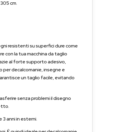
a 305 cm.
egni resistenti su superfici dure come
iare con la tua macchina da taglio
azie al forte supporto adesivo,
tto per decalcomanie, insegne e
arantisce un taglio facile, evitando
trasferire senza problemi il disegno
etto.
 3 anni in esterni.
gi. È quindi ideale per decalcomanie,