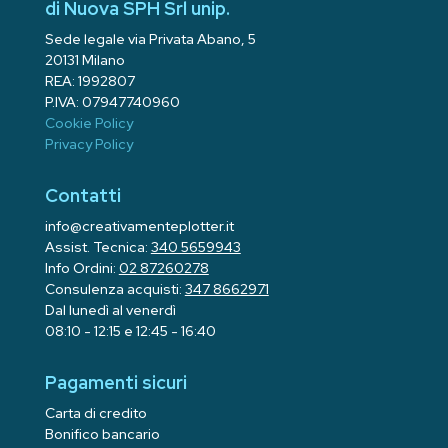
di Nuova SPH Srl unip.
Sede legale via Privata Abano, 5
20131 Milano
REA: 1992807
P.IVA: 07947740960
Cookie Policy
Privacy Policy
Contatti
info@creativamenteplotter.it
Assist. Tecnica:
340 5659943
Info Ordini:
02 87260278
Consulenza acquisti:
347 8662971
Dal lunedì al venerdì
08:10 - 12:15 e 12:45 - 16:40
Pagamenti sicuri
Carta di credito
Bonifico bancario