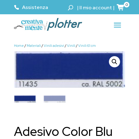
0
Assistenza
|
Il mio account
|
Home
/
Materiali
/
Vinili adesivi
/
Vinili
/
Vinili 61 cm
Adesivo Color Blu