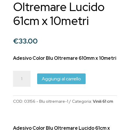
Oltremare Lucido
61cm x 10metri
€
33.00
Adesivo Color Blu Oltremare 610mm x 10metri
Adesivo
Aggiungi al carrello
Color
Blu
Oltremare
COD:
03156 - Blu oltremare-1
Categoria:
Vinili 61 cm
Lucido
61cm
x
Adesivo Color Blu Oltremare Lucido 61cm x
10metri