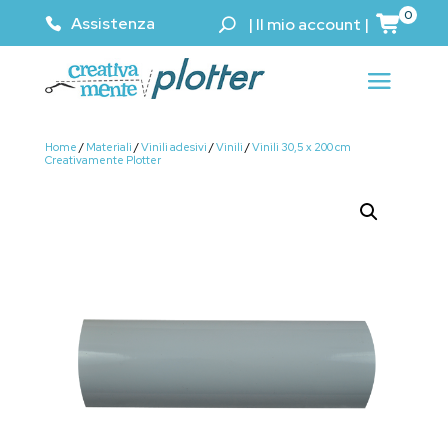
0
Assistenza
|
Il mio account
|
Home
/
Materiali
/
Vinili adesivi
/
Vinili
/
Vinili 30,5 x 200 cm
Creativamente Plotter