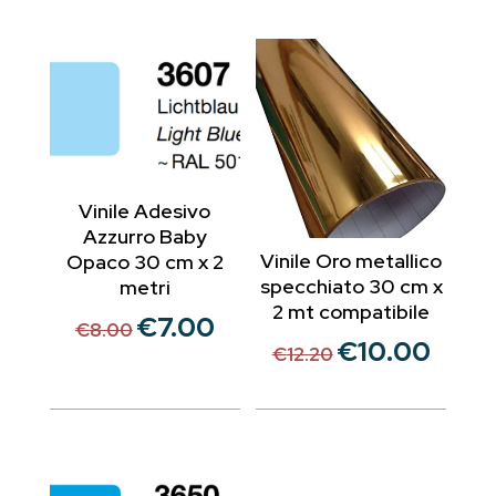
Vinile Adesivo
Azzurro Baby
Vinile Oro metallico
Opaco 30 cm x 2
specchiato 30 cm x
metri
2 mt compatibile
€
7.00
Il
Il
€
8.00
€
10.00
Il
Il
€
12.20
prezzo
prezzo
prezzo
prezzo
originale
attuale
originale
attuale
era:
è:
era:
è:
€8.00.
€7.00.
€12.20.
€10.00.