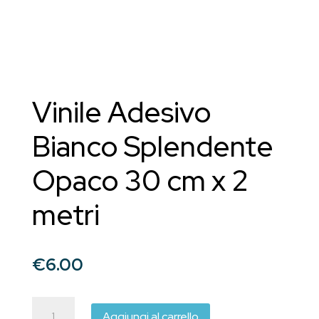
Vinile Adesivo
Bianco Splendente
Opaco 30 cm x 2
metri
€
6.00
Vinile
Aggiungi al carrello