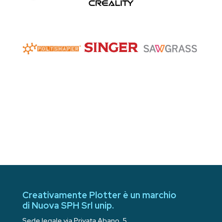
Creativamente Plotter è un marchio
di Nuova SPH Srl unip.
Sede legale via Privata Abano, 5