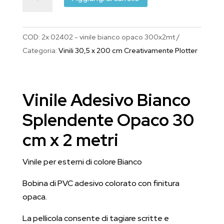
Adesivo
Bianco
Splendente
COD:
2x 02402 - vinile bianco opaco 300x2mt
Opaco
Categoria:
Vinili 30,5 x 200 cm Creativamente Plotter
30
cm
x
Vinile Adesivo Bianco
2
metri
Splendente Opaco 30
quantità
cm x 2 metri
Vinile per esterni di colore Bianco
Bobina di PVC adesivo colorato con finitura
opaca.
La pellicola consente di tagiare scritte e