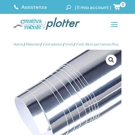
0
Assistenza
|
Il mio account
|
Home
/
Materiali
/
Vinili adesivi
/
Vinili
/
Vinili 38cm per Cameo Plus