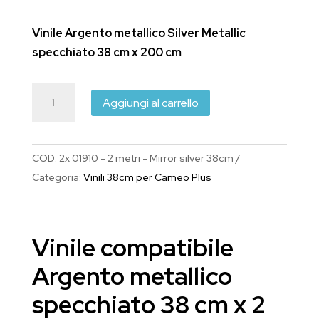
prezzo
prezzo
originale
attuale
Vinile Argento metallico Silver Metallic
era:
è:
specchiato 38 cm x 200 cm
€16.00.
€12.70.
Vinile
Aggiungi al carrello
compatibile
Argento
metallico
COD:
2x 01910 - 2 metri - Mirror silver 38cm
Silver
Categoria:
Vinili 38cm per Cameo Plus
specchiato
38
cm
Vinile compatibile
x
200
Argento metallico
cm
specchiato 38 cm x 2
quantità