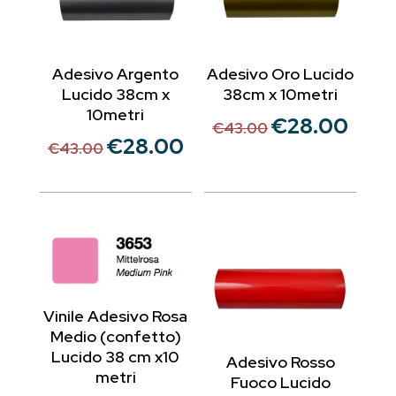
Adesivo Argento
Adesivo Oro Lucido
Lucido 38cm x
38cm x 10metri
10metri
€
28.00
Il
Il
€
43.00
€
28.00
Il
Il
prezzo
prezzo
€
43.00
prezzo
prezzo
originale
attual
originale
attuale
era:
è:
era:
è:
€43.00.
€28.00
€43.00.
€28.00.
Vinile Adesivo Rosa
Medio (confetto)
Lucido 38 cm x10
Adesivo Rosso
metri
Fuoco Lucido