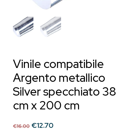
Vinile compatibile
Argento metallico
Silver specchiato 38
cm x 200 cm
Il
Il
€
12.70
€
16.00