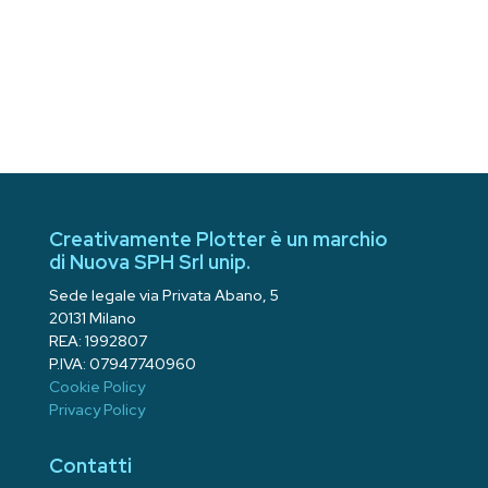
Creativamente Plotter è un marchio
di Nuova SPH Srl unip.
Sede legale via Privata Abano, 5
20131 Milano
REA: 1992807
P.IVA: 07947740960
Cookie Policy
Privacy Policy
Contatti