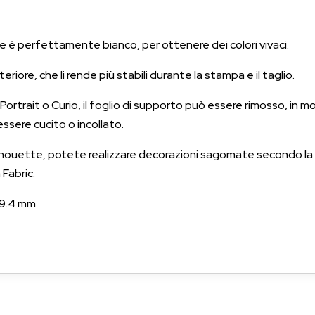
è perfettamente bianco, per ottenere dei colori vivaci.
riore, che li rende più stabili durante la stampa e il taglio.
ortrait o Curio, il foglio di supporto può essere rimosso, in m
ssere cucito o incollato.
Silhouette, potete realizzare decorazioni sagomate secondo la
 Fabric.
79.4 mm