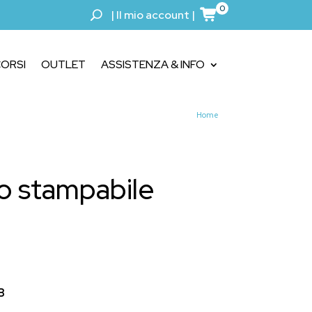
0
|
Il mio account
|
ORSI
OUTLET
ASSISTENZA & INFO
Home
o stampabile
B