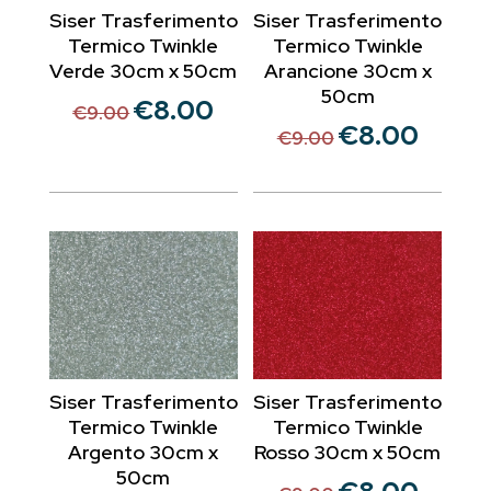
Siser Trasferimento
Siser Trasferimento
Termico Twinkle
Termico Twinkle
Verde 30cm x 50cm
Arancione 30cm x
50cm
€
8.00
Il
Il
€
9.00
€
8.00
Il
Il
prezzo
prezzo
€
9.00
prezzo
prezzo
originale
attuale
originale
attuale
era:
è:
era:
è:
€9.00.
€8.00.
€9.00.
€8.00.
Siser Trasferimento
Siser Trasferimento
Termico Twinkle
Termico Twinkle
Argento 30cm x
Rosso 30cm x 50cm
50cm
Il
Il