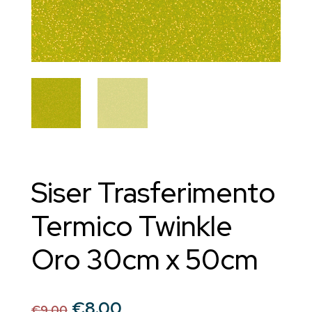
Siser Trasferimento
Termico Twinkle
Oro 30cm x 50cm
Il
Il
€
8.00
€
9.00