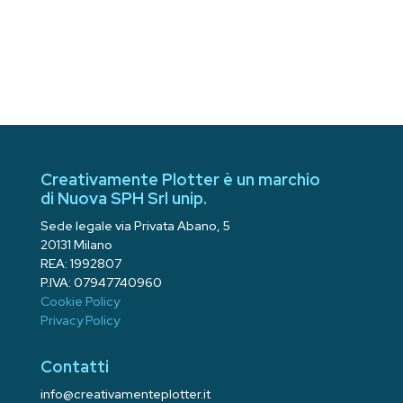
Creativamente Plotter è un marchio
di Nuova SPH Srl unip.
Sede legale via Privata Abano, 5
20131 Milano
REA: 1992807
P.IVA: 07947740960
Cookie Policy
Privacy Policy
Contatti
info@creativamenteplotter.it