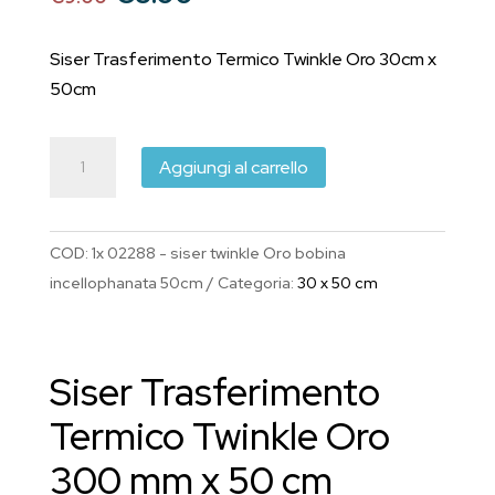
prezzo
prezzo
originale
attuale
Siser Trasferimento Termico Twinkle Oro 30cm x
era:
è:
50cm
€9.00.
€8.00.
Siser
Aggiungi al carrello
Trasferimento
Termico
Twinkle
COD:
1x 02288 - siser twinkle Oro bobina
Oro
incellophanata 50cm
Categoria:
30 x 50 cm
30cm
x
50cm
Siser Trasferimento
quantità
Termico Twinkle Oro
300 mm x 50 cm