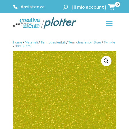
0
Assistenza
|
Il mio account
|
Home
/
Materiali
/
Termotrasferibili
/
Termotrasferibili Siser
/
Twinkle
/
30 x 50 cm