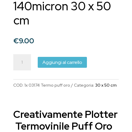
140micron 30 x 50
cm
€
9.00
Creativamente
Aggiungi al carrello
Plotter
Termovinile
Puff
COD:
1x 03174 Termo puff oro
Categoria:
30 x 50 cm
Oro
Metallizzato
140micron
Creativamente Plotter
30
x
Termovinile Puff Oro
50