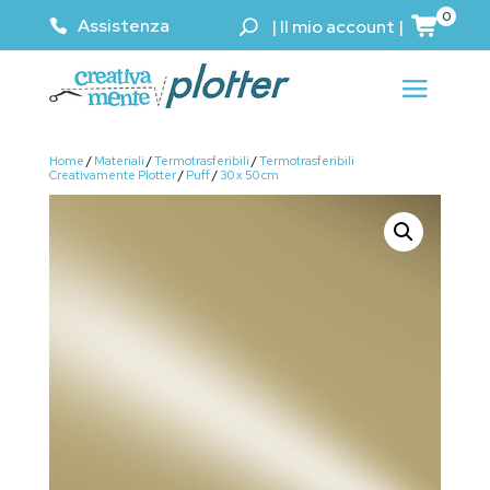
0
Assistenza
|
Il mio account
|
Home
/
Materiali
/
Termotrasferibili
/
Termotrasferibili
Creativamente Plotter
/
Puff
/
30 x 50 cm