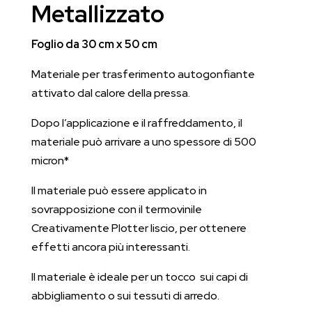
Metallizzato
cm
quantità
Foglio da 30 cm x 50 cm
Materiale per trasferimento autogonfiante
attivato dal calore della pressa.
Dopo l’applicazione e il raffreddamento, il
materiale può arrivare a uno spessore di 500
micron*
Il materiale può essere applicato in
sovrapposizione con il termovinile
Creativamente Plotter liscio, per ottenere
effetti ancora più interessanti.
Il materiale è ideale per un tocco sui capi di
abbigliamento o sui tessuti di arredo.