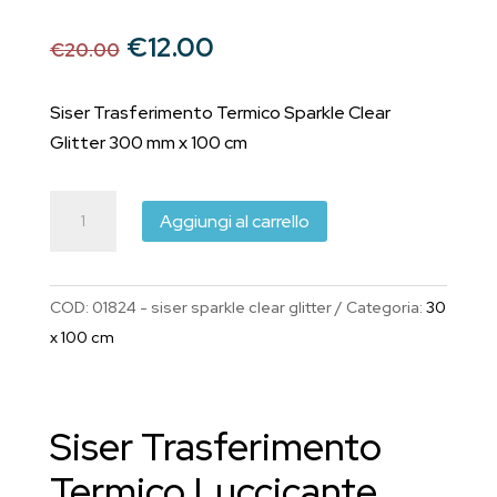
Il
Il
€
12.00
€
20.00
prezzo
prezzo
originale
attuale
Siser Trasferimento Termico Sparkle Clear
era:
è:
Glitter 300 mm x 100 cm
€20.00.
€12.00.
Siser
Aggiungi al carrello
Trasferimento
Termico
Sparkle
COD:
01824 - siser sparkle clear glitter
Categoria:
30
Trasparente
x 100 cm
300
mm
x
Siser Trasferimento
1
metro
Termico Luccicante