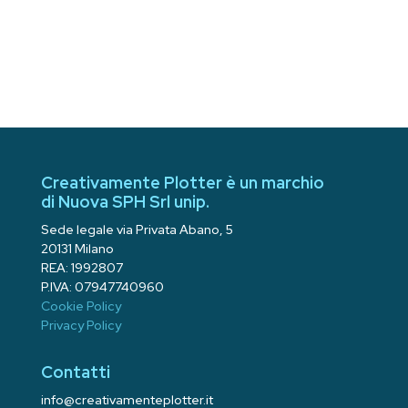
Creativamente Plotter è un marchio
di Nuova SPH Srl unip.
Sede legale via Privata Abano, 5
20131 Milano
REA: 1992807
P.IVA: 07947740960
Cookie Policy
Privacy Policy
Contatti
info@creativamenteplotter.it