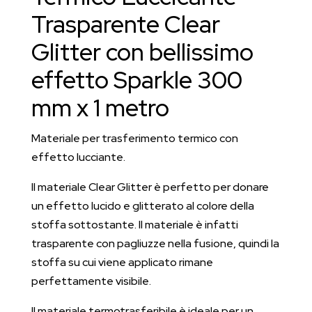
quantità
Trasparente Clear
Glitter con bellissimo
effetto Sparkle 300
mm x 1 metro
Materiale per trasferimento termico con
effetto lucciante.
Il materiale Clear Glitter è perfetto per donare
un effetto lucido e glitterato al colore della
stoffa sottostante. Il materiale è infatti
trasparente con pagliuzze nella fusione, quindi la
stoffa su cui viene applicato rimane
perfettamente visibile.
Il materiale termotrasferibile è ideale per un