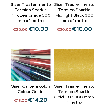
Siser Trasferimento
Siser Trasferimento
Termico Sparkle
Termico Sparkle
Pink Lemonade 300
Midnight Black 300
mm x 1 metro
mm x 1 metro
€
10.00
€
10.00
Il
Il
Il
Il
€
20.00
€
20.00
prezzo
prezzo
prezzo
prezzo
originale
attuale
originale
attuale
era:
è:
era:
è:
€20.00.
€10.00.
€20.00.
€10.00.
Siser Cartella colori
Siser Trasferimento
Colour Guide
Termico Sparkle
Gold Star 300 mm x
€
14.20
Il
Il
€
16.00
1 metro