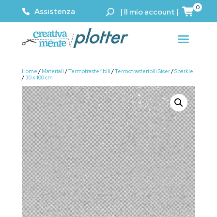
0
Assistenza
|
Il mio account
|
Home
/
Materiali
/
Termotrasferibili
/
Termotrasferibili Siser
/
Sparkle
/
30 x 100 cm