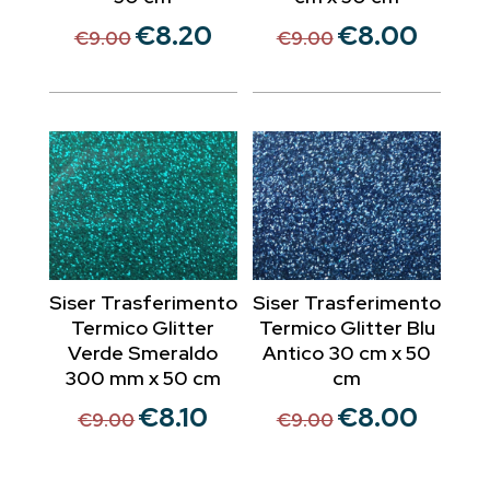
€
8.20
€
8.00
Il
Il
Il
Il
€
9.00
€
9.00
prezzo
prezzo
prezzo
prezzo
originale
attuale
originale
attuale
era:
è:
era:
è:
€9.00.
€8.20.
€9.00.
€8.00.
Siser Trasferimento
Siser Trasferimento
Termico Glitter
Termico Glitter Blu
Verde Smeraldo
Antico 30 cm x 50
300 mm x 50 cm
cm
€
8.10
€
8.00
Il
Il
Il
Il
€
9.00
€
9.00
prezzo
prezzo
prezzo
prezzo
originale
attuale
originale
attuale