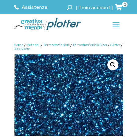
0
Assistenza
|
Il mio account
|
Home
/
Materiali
/
Termotrasferibili
/
Termotrasferibili Siser
/
Glitter
/
30 x 50 cm