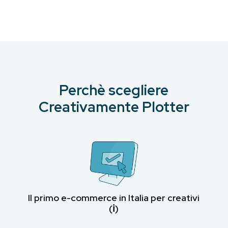
era:
è:
era:
è:
€9.00.
€8.10.
€9.00.
€8.00.
Perchè scegliere
Creativamente Plotter
Il primo e-commerce in Italia per creativi
(ℹ︎)