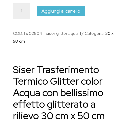
Siser
Aggiungi al carrello
Glitter
Acqua
30
COD:
1 x 02804 - siser glitter aqua-1
Categoria:
30 x
cm
50 cm
x
50
cm
Siser Trasferimento
quantità
Termico Glitter color
Acqua con bellissimo
effetto glitterato a
rilievo 30 cm x 50 cm