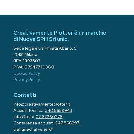
Creativamente Plotter è un marchio
di Nuova SPH Srl unip.
Sede legale via Privata Abano, 5
20131 Milano
REA: 1992807
P.IVA: 07947740960
Cookie Policy
Privacy Policy
Contatti
info@creativamenteplotter.it
Assist. Tecnica:
340 5659943
Info Ordini:
02 87260278
Consulenza acquisti:
347 8662971
Dal lunedì al venerdì