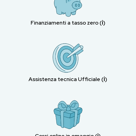
Finanziamenti a tasso zero (ℹ︎)
Assistenza tecnica Ufficiale (ℹ︎)
Corsi online in omaggio (ℹ︎)