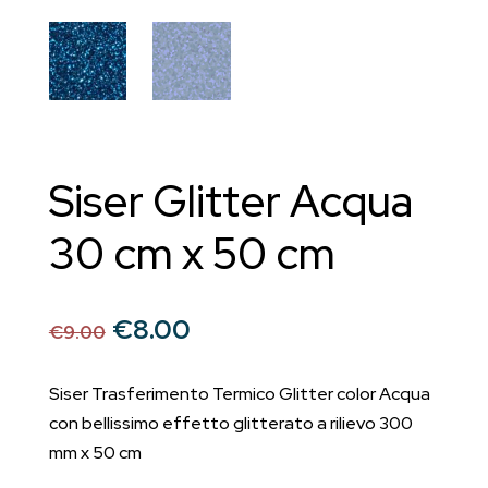
Siser Glitter Acqua
30 cm x 50 cm
Il
Il
€
8.00
€
9.00
prezzo
prezzo
originale
attuale
Siser Trasferimento Termico Glitter color Acqua
era:
è:
con bellissimo effetto glitterato a rilievo 300
€9.00.
€8.00.
mm x 50 cm