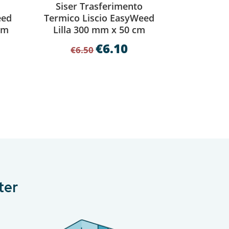
o
Siser Trasferimento
eed
Termico Liscio EasyWeed
cm
Lilla 300 mm x 50 cm
€
6.10
Il
Il
€
6.50
zzo
prezzo
prezzo
uale
originale
attuale
era:
è:
0.
€6.50.
€6.10.
ter