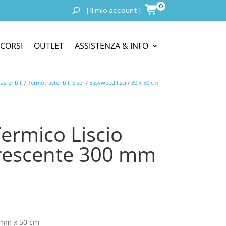
0
|
Il mio account
|
CORSI
OUTLET
ASSISTENZA & INFO
sferibili
/
Termotrasferibili Siser
/
Easyweed lisci
/
30 x 50 cm
ermico Liscio
rescente 300 mm
0 mm x 50 cm