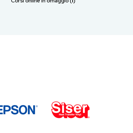
Corsi online in omaggio (ℹ︎)