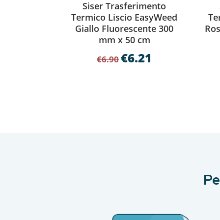
Siser Trasferimento
Termico Liscio EasyWeed
Te
Giallo Fluorescente 300
Ros
mm x 50 cm
€
6.21
Il
Il
€
6.90
prezzo
prezzo
originale
attuale
era:
è:
€6.90.
€6.21.
Pe