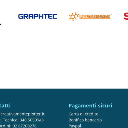
tatti
Pagamenti sicuri
creativamenteplotter.it
Carta di credito
t. Tecnica:
340 5659943
Bonifico bancario
Ordini:
02 87260278
Paypal