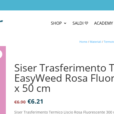
SHOP
SALDI 💛
ACADEMY 
Home
/
Materiali
/
Termotra
Siser Trasferimento T
EasyWeed Rosa Fluo
x 50 cm
Il
Il
€
6.21
€
6.90
prezzo
prezzo
originale
attuale
Siser Trasferimento Termico Liscio Rosa Fluorescente 30