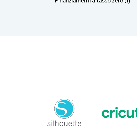
Finanziamenti a tasso zero (ℹ︎)