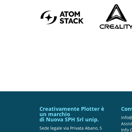
Creativamente Plotter è
Con
un marchio
info@
di Nuova SPH Srl unip.
Assis
Sede legale via Privata Abano, 5
Info 