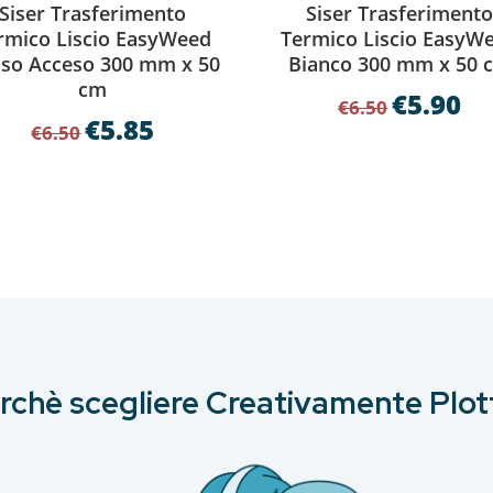
Siser Trasferimento
Siser Trasferiment
rmico Liscio EasyWeed
Termico Liscio EasyW
so Acceso 300 mm x 50
Bianco 300 mm x 50 
cm
€
5.90
Il
Il
€
6.50
€
5.85
Il
Il
prezzo
pre
€
6.50
prezzo
prezzo
originale
att
originale
attuale
era:
è:
era:
è:
€6.50.
€5.9
€6.50.
€5.85.
rchè scegliere Creativamente Plot