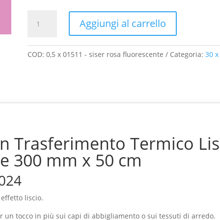
era:
è:
€6.90.
€6.21.
Siser
Aggiungi al carrello
Trasferimento
Termico
Liscio
COD:
0,5 x 01511 - siser rosa fluorescente
Categoria:
30 x
EasyWeed
Rosa
Fluorescente
300
mm
x
50
hen Trasferimento Termico L
cm
quantità
te 300 mm x 50 cm
0024
ffetto liscio.
r un tocco in più sui capi di abbigliamento o sui tessuti di arredo.