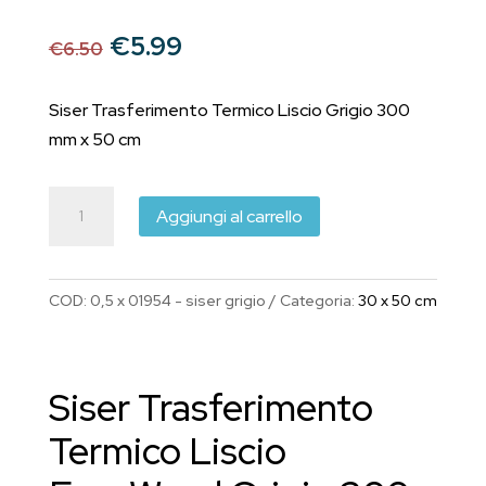
Il
Il
€
5.99
€
6.50
prezzo
prezzo
originale
attuale
Siser Trasferimento Termico Liscio Grigio 300
era:
è:
mm x 50 cm
€6.50.
€5.99.
Siser
Aggiungi al carrello
Trasferimento
Termico
Liscio
COD:
0,5 x 01954 - siser grigio
Categoria:
30 x 50 cm
EasyWeed
Grigio
300
Siser Trasferimento
mm
x
Termico Liscio
50