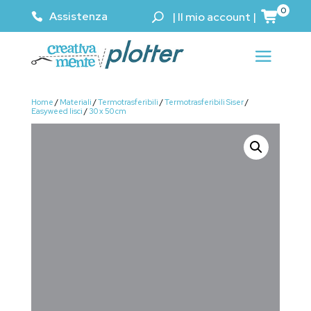
0
Assistenza
|
Il mio account
|
Home
/
Materiali
/
Termotrasferibili
/
Termotrasferibili Siser
/
Easyweed lisci
/
30 x 50 cm