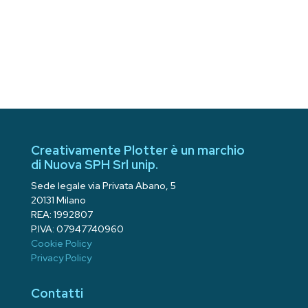
Creativamente Plotter è un marchio
di Nuova SPH Srl unip.
Sede legale via Privata Abano, 5
20131 Milano
REA: 1992807
P.IVA: 07947740960
Cookie Policy
Privacy Policy
Contatti