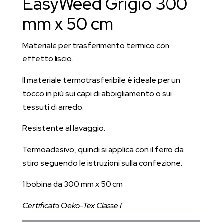
EasyWeed Grigio 300
cm
quantità
mm x 50 cm
Materiale per trasferimento termico con
effetto liscio.
Il materiale termotrasferibile è ideale per un
tocco in più sui capi di abbigliamento o sui
tessuti di arredo.
Resistente al lavaggio.
Termoadesivo, quindi si applica con il ferro da
stiro seguendo le istruzioni sulla confezione.
1 bobina da 300 mm x 50 cm
Certificato Oeko-Tex Classe I