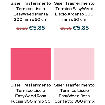
Siser Trasferimento
Siser Trasferimento
Termico Liscio
Termico EasyWeed
EasyWeed Menta
Liscio Argento 300
300 mm x 50 cm
mm x 50 cm
€
5.85
€
5.85
Il
Il
Il
Il
€
6.50
€
6.50
prezzo
prezzo
prezzo
prezzo
originale
attuale
originale
attuale
era:
è:
era:
è:
€6.50.
€5.85.
€6.50.
€5.85.
Siser Trasferimento
Siser Trasferimento
Termico Liscio
Termico Liscio
EasyWeed Rosa
EasyWeed Rosa
Fucsia 300 mm x 50
Confetto 300 mm x