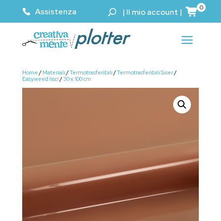
0
Assistenza
|
Il mio account
|
Home
/
Materiali
/
Termotrasferibili
/
Termotrasferibili Siser
/
Easyweed lisci
/
30 x 100 cm