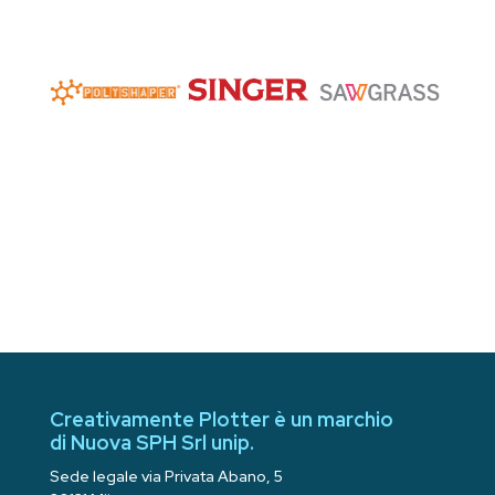
Creativamente Plotter è un marchio
di Nuova SPH Srl unip.
Sede legale via Privata Abano, 5