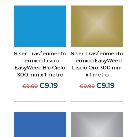
Siser Trasferimento
Siser Trasferimento
Termico Liscio
Termico EasyWeed
EasyWeed Blu Cielo
Liscio Oro 300 mm
300 mm x 1 metro
x 1 metro
€
9.19
€
9.19
Il
Il
Il
Il
€
9.60
€
9.99
prezzo
prezzo
prezzo
prezzo
originale
attuale
originale
attuale
era:
è:
era:
è:
€9.60.
€9.19.
€9.99.
€9.19.