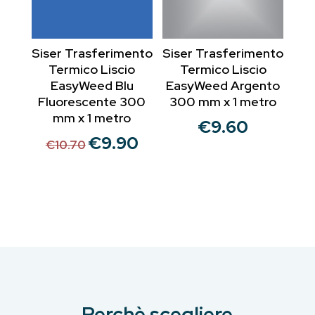
Siser Trasferimento
Siser Trasferimento
Termico Liscio
Termico Liscio
EasyWeed Blu
EasyWeed Argento
Fluorescente 300
300 mm x 1 metro
mm x 1 metro
€
9.60
€
9.90
Il
Il
€
10.70
prezzo
prezzo
originale
attuale
era:
è:
€10.70.
€9.90.
Perchè scegliere