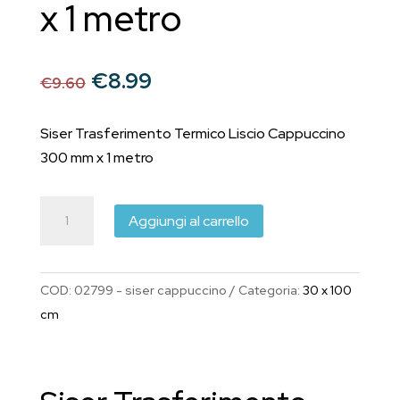
x 1 metro
Il
Il
€
8.99
€
9.60
prezzo
prezzo
originale
attuale
Siser Trasferimento Termico Liscio Cappuccino
era:
è:
300 mm x 1 metro
€9.60.
€8.99.
Siser
Aggiungi al carrello
EasyWeed®
Trasferimento
Termico
COD:
02799 - siser cappuccino
Categoria:
30 x 100
Liscio
cm
Cappuccino
30
cm