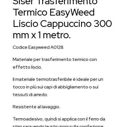
Siser Trasferimento
x
1
Termico EasyWeed
metro
Liscio Cappuccino 300
quantità
mm x 1 metro.
Codice Easyweed A0128
Materiale per trasferimento termico con
effetto liscio.
Il materiale termotrasferibile è ideale per un
tocco in più sui capi di abbigliamento o sui
tessuti di arredo.
Resistente al lavaggio.
Termoadesivo, quindi si applica con il ferro da
stiro seguendo le istruzioni sulla confezione.