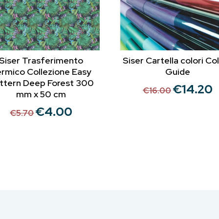
Siser Trasferimento
Siser Cartella colori Co
rmico Collezione Easy
Guide
ttern Deep Forest 300
€
14.20
Il
Il
€
16.00
mm x 50 cm
prezzo
p
€
4.00
Il
Il
€
5.70
originale
a
prezzo
prezzo
era:
è:
originale
attuale
€16.00.
€
era:
è:
€5.70.
€4.00.