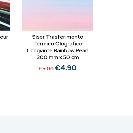
lour
Siser Trasferimento
Termico Olografico
Cangiante Rainbow Pearl
300 mm x 50 cm
rezzo
€
4.90
Il
Il
€
5.00
ttuale
prezzo
prezzo
originale
attuale
14.20.
era:
è:
€5.00.
€4.90.