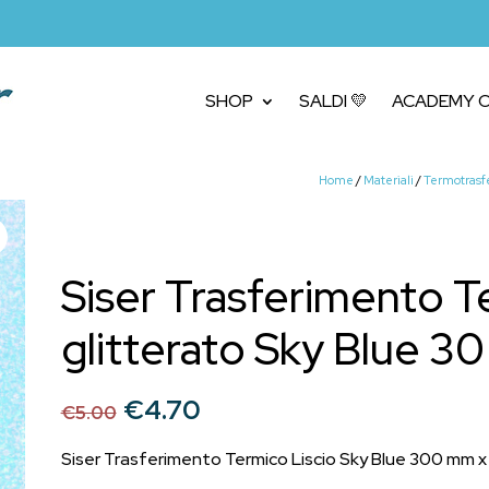
SHOP
SALDI 💛
ACADEMY C
Home
/
Materiali
/
Termotrasfe
Siser Trasferimento T
glitterato Sky Blue 3
Il
Il
€
4.70
€
5.00
prezzo
prezzo
originale
attuale
Siser Trasferimento Termico Liscio Sky Blue 300 mm 