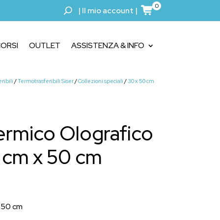
0
|
Il mio account
|
ORSI
OUTLET
ASSISTENZA & INFO
ribili
/
Termotrasferibili Siser
/
Collezioni speciali
/
30 x 50 cm
ermico Olografico
0 cm x 50 cm
x 50 cm