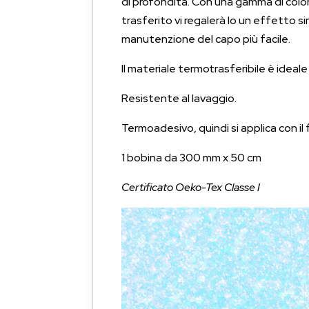
di profondità. Con una gamma di colori e
trasferito vi regalerà lo un effetto si
manutenzione del capo più facile.
Il materiale termotrasferibile è ideale
Resistente al lavaggio.
Termoadesivo, quindi si applica con il 
1 bobina da 300 mm x 50 cm
Certificato Oeko-Tex Classe I