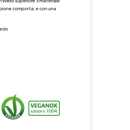
livello superiore. Il materiale
icazione comporta, e con una
redo.