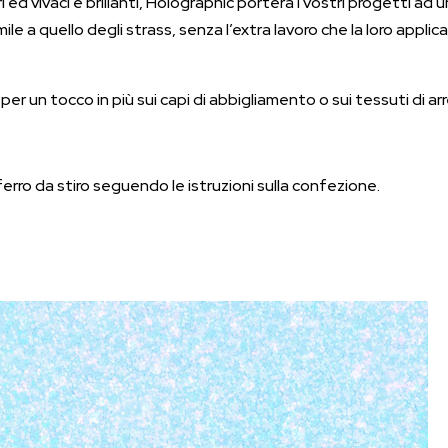
d vivaci e brillanti, Holographic porterà i vostri progetti ad un 
mile a quello degli strass, senza l’extra lavoro che la loro appl
 per un tocco in più sui capi di abbigliamento o sui tessuti di ar
ferro da stiro seguendo le istruzioni sulla confezione.