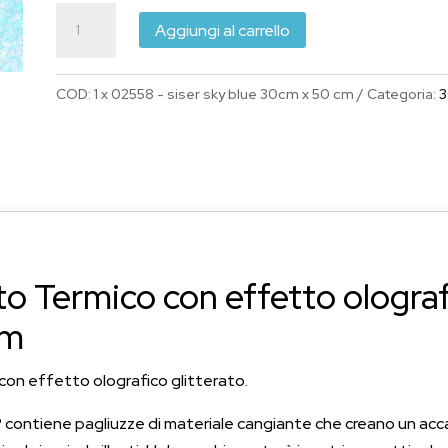
era:
è:
Siser
€5.00.
€4.70.
Aggiungi al carrello
Trasferimento
Termico
COD:
1 x 02558 - siser sky blue 30cm x 50 cm
Categoria:
3
Olografico
glitterato
Sky
Blue
30
cm
x
o Termico con effetto olograf
50
cm
cm
quantità
con effetto olografico glitterato.
r® contiene pagliuzze di materiale cangiante che creano un ac