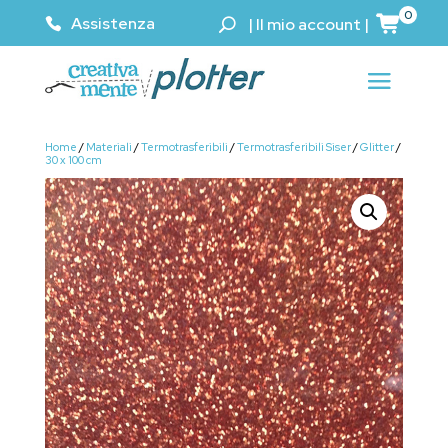
0
Assistenza
|
Il mio account
|
Home
/
Materiali
/
Termotrasferibili
/
Termotrasferibili Siser
/
Glitter
/
30 x 100 cm