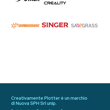
Creativamente Plotter è un marchio
di Nuova SPH Srl unip.