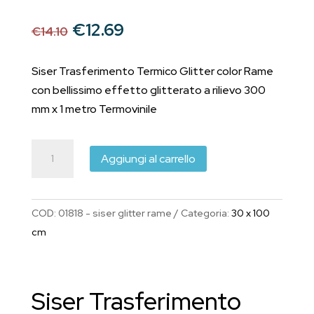
Il
Il
€
12.69
€
14.10
prezzo
prezzo
originale
attuale
Siser Trasferimento Termico Glitter color Rame
era:
è:
con bellissimo effetto glitterato a rilievo 300
€14.10.
€12.69.
mm x 1 metro Termovinile
Siser
Aggiungi al carrello
Trasferimento
Termico
Glitter
COD:
01818 - siser glitter rame
Categoria:
30 x 100
Rame
cm
300
mm
x
Siser Trasferimento
1