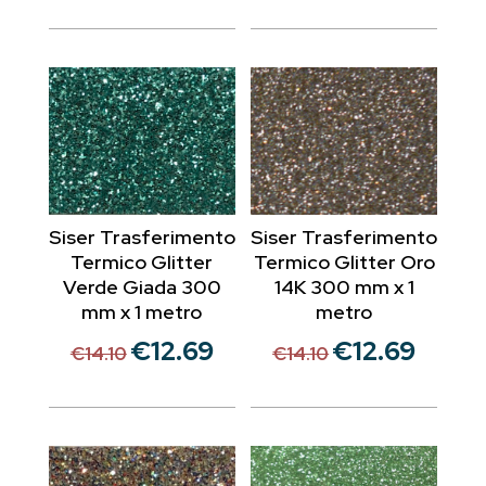
Siser Trasferimento
Siser Trasferimento
Termico Glitter
Termico Glitter Oro
Verde Giada 300
14K 300 mm x 1
mm x 1 metro
metro
€
12.69
€
12.69
Il
Il
Il
Il
€
14.10
€
14.10
prezzo
prezzo
prezzo
prezzo
originale
attuale
originale
attuale
era:
è:
era:
è:
€14.10.
€12.69.
€14.10.
€12.69.