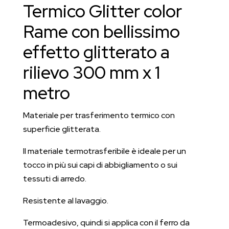
metro
Termico Glitter color
quantità
Rame con bellissimo
effetto glitterato a
rilievo 300 mm x 1
metro
Materiale per trasferimento termico con
superficie glitterata.
Il materiale termotrasferibile è ideale per un
tocco in più sui capi di abbigliamento o sui
tessuti di arredo.
Resistente al lavaggio.
Termoadesivo, quindi si applica con il ferro da