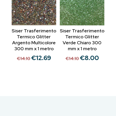
Siser Trasferimento
Siser Trasferimento
Termico Glitter
Termico Glitter
Argento Multicolore
Verde Chiaro 300
300 mm x 1 metro
mm x 1 metro
€
12.69
€
8.00
Il
Il
Il
Il
€
14.10
€
14.10
prezzo
prezzo
prezzo
prezzo
originale
attuale
originale
attuale
era:
è:
era:
è:
€14.10.
€12.69.
€14.10.
€8.00.